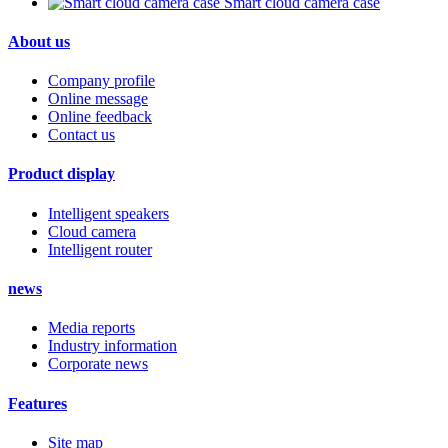
Smart cloud camera case
About us
Company profile
Online message
Online feedback
Contact us
Product display
Intelligent speakers
Cloud camera
Intelligent router
news
Media reports
Industry information
Corporate news
Features
Site map