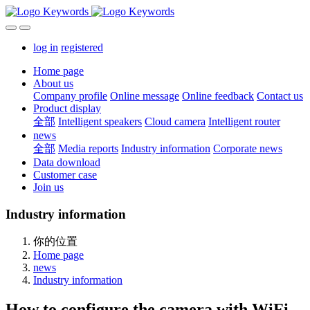
log in
registered
Home page
About us
Company profile
Online message
Online feedback
Contact us
Product display
全部
Intelligent speakers
Cloud camera
Intelligent router
news
全部
Media reports
Industry information
Corporate news
Data download
Customer case
Join us
Industry information
你的位置
Home page
news
Industry information
How to configure the camera with WiFi