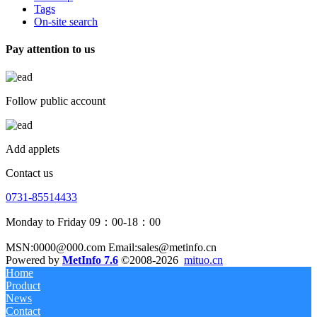
Tags
On-site search
Pay attention to us
Follow public account
Add applets
Contact us
0731-85514433
Monday to Friday 09：00-18：00
MSN:0000@000.com Email:sales@metinfo.cn
Powered by
MetInfo 7.6
©2008-2026
mituo.cn
Home
Product
News
Contact