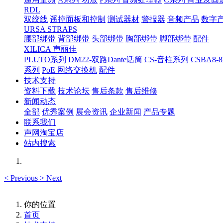
RDL
双绞线
遥控面板和控制
测试器材
警报器
音频产品
数字
URSA STRAPS
腰部绑带
背部绑带
头部绑带
胸部绑带
脚部绑带
配件
XILICA 声丽佳
PLUTO系列
DM22-双路Dante话筒
CS-音柱系列
CSBA
系列
PoE 网络交换机
配件
技术支持
资料下载
技术论坛
售后条款
售后维修
新闻动态
全部
优秀案例
展会资讯
企业新闻
产品专题
联系我们
声网淘宝店
站内搜索
<
Previous
>
Next
你的位置
首页