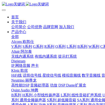
首页
关于我们
公司简介
公司优势
品牌官网
加入我们
产品中心
全部
Alcons 欧凯仕
V系列
S系列
G系列
R系列
Q系列
L系列
B系列
W系列
C
Altair 阿尔泰
无线内通系统
有线内通系统
提示灯系统
Digigram
IP 网络音频
声卡
Klotz 歌丝
HiFi线
话筒信号线
星绞信号线
模拟音频线
数字音频线
Neutrino 丽尊龙
高性能DSP
音频处理器
功放
DSP Dante扩展盒
Quint Audio 坤腾
B系列
H系列 小型线性扬声器
L系列 线性音箱扩声系统
系列 通用全频扬声器
S系列 超低频音箱
SA系列 通用全
通用全频
A系列 功放
P系列 音频处理器
C系列 商业及固