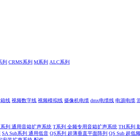
系列
CRMS系列
M系列
ALC系列
音箱线
视频数字线
视频模拟线
摄像机电缆
dmx电缆线
电源电缆
U系列 通用音箱扩声系统
T系列 全频专用音箱扩声系统
TH系列 
频
SA Sub系列 通用低音
QS系列 超薄垂直平面阵列
QS Sub 超
定安装扩声系统
配件