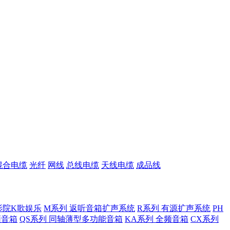
混合电缆
光纤
网线
总线电缆
天线电缆
成品线
影院K歌娱乐
M系列 返听音箱扩声系统
R系列 有源扩声系统
PH
低频音箱
QS系列 同轴薄型多功能音箱
KA系列 全频音箱
CX系列