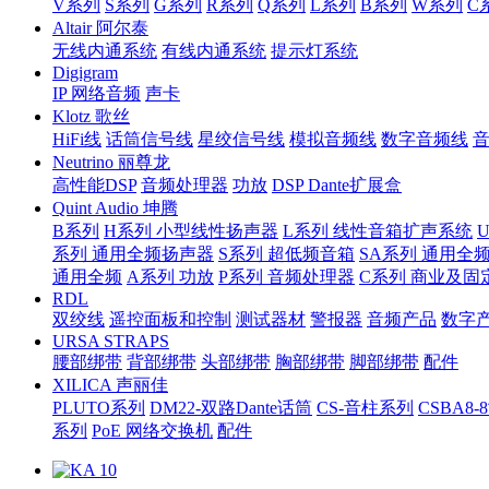
V系列
S系列
G系列
R系列
Q系列
L系列
B系列
W系列
C
Altair 阿尔泰
无线内通系统
有线内通系统
提示灯系统
Digigram
IP 网络音频
声卡
Klotz 歌丝
HiFi线
话筒信号线
星绞信号线
模拟音频线
数字音频线
Neutrino 丽尊龙
高性能DSP
音频处理器
功放
DSP Dante扩展盒
Quint Audio 坤腾
B系列
H系列 小型线性扬声器
L系列 线性音箱扩声系统
系列 通用全频扬声器
S系列 超低频音箱
SA系列 通用全
通用全频
A系列 功放
P系列 音频处理器
C系列 商业及固
RDL
双绞线
遥控面板和控制
测试器材
警报器
音频产品
数字
URSA STRAPS
腰部绑带
背部绑带
头部绑带
胸部绑带
脚部绑带
配件
XILICA 声丽佳
PLUTO系列
DM22-双路Dante话筒
CS-音柱系列
CSBA
系列
PoE 网络交换机
配件