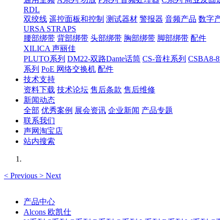
RDL
双绞线
遥控面板和控制
测试器材
警报器
音频产品
数字
URSA STRAPS
腰部绑带
背部绑带
头部绑带
胸部绑带
脚部绑带
配件
XILICA 声丽佳
PLUTO系列
DM22-双路Dante话筒
CS-音柱系列
CSBA
系列
PoE 网络交换机
配件
技术支持
资料下载
技术论坛
售后条款
售后维修
新闻动态
全部
优秀案例
展会资讯
企业新闻
产品专题
联系我们
声网淘宝店
站内搜索
<
Previous
>
Next
产品中心
Alcons 欧凯仕