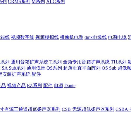
系列
CRMS系列
M系列
ALC系列
音箱线
视频数字线
视频模拟线
摄像机电缆
dmx电缆线
电源电缆
U系列 通用音箱扩声系统
T系列 全频专用音箱扩声系统
TH系列 
频
SA Sub系列 通用低音
QS系列 超薄垂直平面阵列
QS Sub 超
定安装扩声系统
配件
产品
视频产品
EZ系列
配件
电源
Dante
8-8寸有源三通道超低扬声器系列
CSB-无源超低扬声器系列
CSB