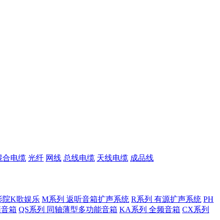
混合电缆
光纤
网线
总线电缆
天线电缆
成品线
影院K歌娱乐
M系列 返听音箱扩声系统
R系列 有源扩声系统
PH
低频音箱
QS系列 同轴薄型多功能音箱
KA系列 全频音箱
CX系列