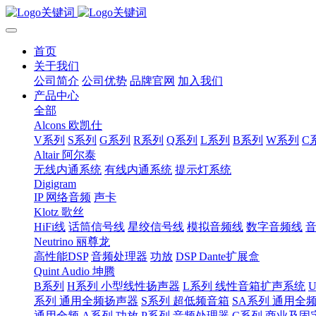
首页
关于我们
公司简介
公司优势
品牌官网
加入我们
产品中心
全部
Alcons 欧凯仕
V系列
S系列
G系列
R系列
Q系列
L系列
B系列
W系列
C
Altair 阿尔泰
无线内通系统
有线内通系统
提示灯系统
Digigram
IP 网络音频
声卡
Klotz 歌丝
HiFi线
话筒信号线
星绞信号线
模拟音频线
数字音频线
Neutrino 丽尊龙
高性能DSP
音频处理器
功放
DSP Dante扩展盒
Quint Audio 坤腾
B系列
H系列 小型线性扬声器
L系列 线性音箱扩声系统
系列 通用全频扬声器
S系列 超低频音箱
SA系列 通用全
通用全频
A系列 功放
P系列 音频处理器
C系列 商业及固