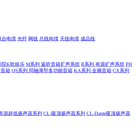
混合电缆
光纤
网线
总线电缆
天线电缆
成品线
影院K歌娱乐
M系列 返听音箱扩声系统
R系列 有源扩声系统
PH
低频音箱
QS系列 同轴薄型多功能音箱
KA系列 全频音箱
CX系列
A-有源超低扬声器系列
CL-吸顶扬声器系列
CL-Dante吸顶扬声器