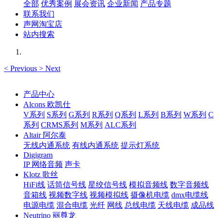
全部
优秀案例
展会资讯
企业新闻
产品专题
联系我们
声网淘宝店
站内搜索
<
Previous
>
Next
产品中心
Alcons 欧凯仕
V系列
S系列
G系列
R系列
Q系列
L系列
B系列
W系列
C
系列
CRMS系列
M系列
ALC系列
Altair 阿尔泰
无线内通系统
有线内通系统
提示灯系统
Digigram
IP 网络音频
声卡
Klotz 歌丝
HiFi线
话筒信号线
星绞信号线
模拟音频线
数字音频线
音箱线
视频数字线
视频模拟线
摄像机电缆
dmx电缆线
电源电缆
混合电缆
光纤
网线
总线电缆
天线电缆
成品线
Neutrino 丽尊龙