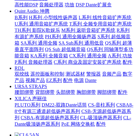
高性能DSP
音频处理器
功放
DSP Dante扩展盒
Quint Audio 坤腾
B系列
H系列 小型线性扬声器
L系列 线性音箱扩声系统
U系列 通用音箱扩声系统
T系列 全频专用音箱扩声系统
TH系列 影院K歌娱乐
M系列 返听音箱扩声系统
R系列
有源扩声系统
PH系列 通用全频扬声器
S系列 超低频音
箱
SA系列 通用全频
SA Sub系列 通用低音
QS系列 超薄
垂直平面阵列
QS Sub 超低频音箱
QS系列 同轴薄型多功
能音箱
KA系列 全频音箱
CX系列 通用全频
A系列 功放
P系列 音频处理器
C系列 商业及固定安装扩声系统
配件
RDL
双绞线
遥控面板和控制
测试器材
警报器
音频产品
数字
产品
视频产品
EZ系列
配件
电源
Dante
URSA STRAPS
腰部绑带
背部绑带
头部绑带
胸部绑带
脚部绑带
配件
XILICA 声丽佳
PLUTO系列
DM22-双路Dante话筒
CS-音柱系列
CSBA8-
8寸有源三通道超低扬声器系列
CSB-无源超低扬声器系
列
CSBA-有源超低扬声器系列
CL-吸顶扬声器系列
CL-
Dante吸顶扬声器系列
PoE 网络交换机
配件