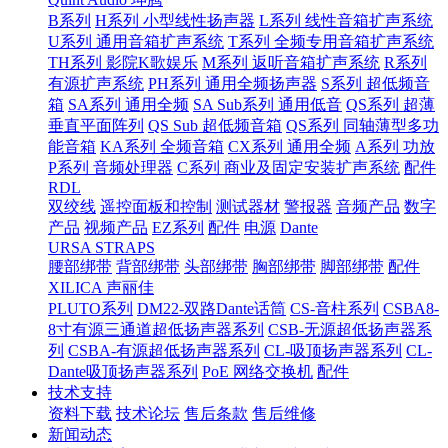
B系列
H系列 小型线性扬声器
L系列 线性音箱扩声系统
U系列 通用音箱扩声系统
T系列 全频专用音箱扩声系统
TH系列 影院K歌娱乐
M系列 返听音箱扩声系统
R系列
有源扩声系统
PH系列 通用全频扬声器
S系列 超低频音
箱
SA系列 通用全频
SA Sub系列 通用低音
QS系列 超薄
垂直平面阵列
QS Sub 超低频音箱
QS系列 同轴薄型多功
能音箱
KA系列 全频音箱
CX系列 通用全频
A系列 功放
P系列 音频处理器
C系列 商业及固定安装扩声系统
配件
RDL
双绞线
遥控面板和控制
测试器材
警报器
音频产品
数字
产品
视频产品
EZ系列
配件
电源
Dante
URSA STRAPS
腰部绑带
背部绑带
头部绑带
胸部绑带
脚部绑带
配件
XILICA 声丽佳
PLUTO系列
DM22-双路Dante话筒
CS-音柱系列
CSBA8-
8寸有源三通道超低扬声器系列
CSB-无源超低扬声器系
列
CSBA-有源超低扬声器系列
CL-吸顶扬声器系列
CL-
Dante吸顶扬声器系列
PoE 网络交换机
配件
技术支持
资料下载
技术论坛
售后条款
售后维修
新闻动态