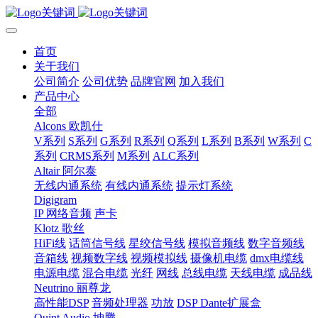
首页
关于我们
公司简介
公司优势
品牌官网
加入我们
产品中心
全部
Alcons 欧凯仕
V系列
S系列
G系列
R系列
Q系列
L系列
B系列
W系列
C
系列
CRMS系列
M系列
ALC系列
Altair 阿尔泰
无线内通系统
有线内通系统
提示灯系统
Digigram
IP 网络音频
声卡
Klotz 歌丝
HiFi线
话筒信号线
星绞信号线
模拟音频线
数字音频线
音箱线
视频数字线
视频模拟线
摄像机电缆
dmx电缆线
电源电缆
混合电缆
光纤
网线
总线电缆
天线电缆
成品线
Neutrino 丽尊龙
高性能DSP
音频处理器
功放
DSP Dante扩展盒
Quint Audio 坤腾