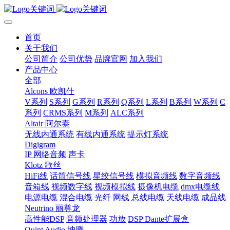
首页
关于我们
公司简介
公司优势
品牌官网
加入我们
产品中心
全部
Alcons 欧凯仕
V系列
S系列
G系列
R系列
Q系列
L系列
B系列
W系列
C
系列
CRMS系列
M系列
ALC系列
Altair 阿尔泰
无线内通系统
有线内通系统
提示灯系统
Digigram
IP 网络音频
声卡
Klotz 歌丝
HiFi线
话筒信号线
星绞信号线
模拟音频线
数字音频线
音箱线
视频数字线
视频模拟线
摄像机电缆
dmx电缆线
电源电缆
混合电缆
光纤
网线
总线电缆
天线电缆
成品线
Neutrino 丽尊龙
高性能DSP
音频处理器
功放
DSP Dante扩展盒
Quint Audio 坤腾