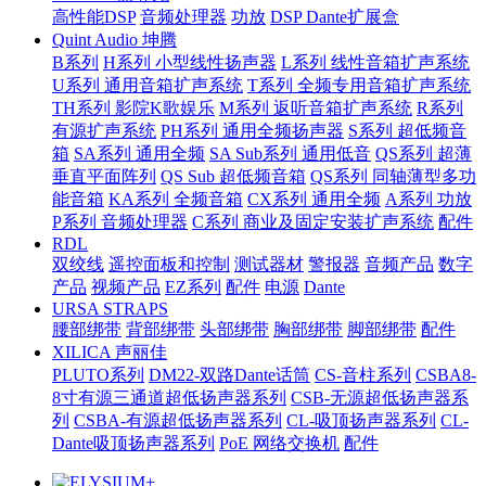
高性能DSP
音频处理器
功放
DSP Dante扩展盒
Quint Audio 坤腾
B系列
H系列 小型线性扬声器
L系列 线性音箱扩声系统
U系列 通用音箱扩声系统
T系列 全频专用音箱扩声系统
TH系列 影院K歌娱乐
M系列 返听音箱扩声系统
R系列
有源扩声系统
PH系列 通用全频扬声器
S系列 超低频音
箱
SA系列 通用全频
SA Sub系列 通用低音
QS系列 超薄
垂直平面阵列
QS Sub 超低频音箱
QS系列 同轴薄型多功
能音箱
KA系列 全频音箱
CX系列 通用全频
A系列 功放
P系列 音频处理器
C系列 商业及固定安装扩声系统
配件
RDL
双绞线
遥控面板和控制
测试器材
警报器
音频产品
数字
产品
视频产品
EZ系列
配件
电源
Dante
URSA STRAPS
腰部绑带
背部绑带
头部绑带
胸部绑带
脚部绑带
配件
XILICA 声丽佳
PLUTO系列
DM22-双路Dante话筒
CS-音柱系列
CSBA8-
8寸有源三通道超低扬声器系列
CSB-无源超低扬声器系
列
CSBA-有源超低扬声器系列
CL-吸顶扬声器系列
CL-
Dante吸顶扬声器系列
PoE 网络交换机
配件