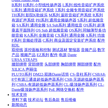
B系列
H系列 小型线性扬声器
L系列 线性音箱扩声系统
U系列 通用音箱扩声系统
T系列 全频专用音箱扩声系统
TH系列 影院K歌娱乐
M系列 返听音箱扩声系统
R系列
有源扩声系统
PH系列 通用全频扬声器
S系列 超低频音
箱
SA系列 通用全频
SA Sub系列 通用低音
QS系列 超薄
垂直平面阵列
QS Sub 超低频音箱
QS系列 同轴薄型多功
能音箱
KA系列 全频音箱
CX系列 通用全频
A系列 功放
P系列 音频处理器
C系列 商业及固定安装扩声系统
配件
RDL
双绞线
遥控面板和控制
测试器材
警报器
音频产品
数字
产品
视频产品
EZ系列
配件
电源
Dante
URSA STRAPS
腰部绑带
背部绑带
头部绑带
胸部绑带
脚部绑带
配件
XILICA 声丽佳
PLUTO系列
DM22-双路Dante话筒
CS-音柱系列
CSBA8-
8寸有源三通道超低扬声器系列
CSB-无源超低扬声器系
列
CSBA-有源超低扬声器系列
CL-吸顶扬声器系列
CL-
Dante吸顶扬声器系列
PoE 网络交换机
配件
技术支持
资料下载
技术论坛
售后条款
售后维修
新闻动态