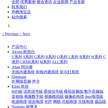
全部
优秀案例
展会资讯
企业新闻
产品专题
联系我们
声网淘宝店
站内搜索
<
Previous
>
Next
产品中心
Alcons 欧凯仕
V系列
S系列
G系列
R系列
Q系列
L系列
B系列
W系列
C
系列
CRMS系列
M系列
ALC系列
Altair 阿尔泰
无线内通系统
有线内通系统
提示灯系统
Digigram
IP 网络音频
声卡
Klotz 歌丝
HiFi线
话筒信号线
星绞信号线
模拟音频线
数字音频线
音箱线
视频数字线
视频模拟线
摄像机电缆
dmx电缆线
电源电缆
混合电缆
光纤
网线
总线电缆
天线电缆
成品线
Neutrino 丽尊龙