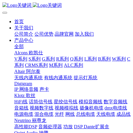
首页
关于我们
公司简介
公司优势
品牌官网
加入我们
产品中心
全部
Alcons 欧凯仕
V系列
S系列
G系列
R系列
Q系列
L系列
B系列
W系列
C
系列
CRMS系列
M系列
ALC系列
Altair 阿尔泰
无线内通系统
有线内通系统
提示灯系统
Digigram
IP 网络音频
声卡
Klotz 歌丝
HiFi线
话筒信号线
星绞信号线
模拟音频线
数字音频线
音箱线
视频数字线
视频模拟线
摄像机电缆
dmx电缆线
电源电缆
混合电缆
光纤
网线
总线电缆
天线电缆
成品线
Neutrino 丽尊龙
高性能DSP
音频处理器
功放
DSP Dante扩展盒
Quint Audio 坤腾