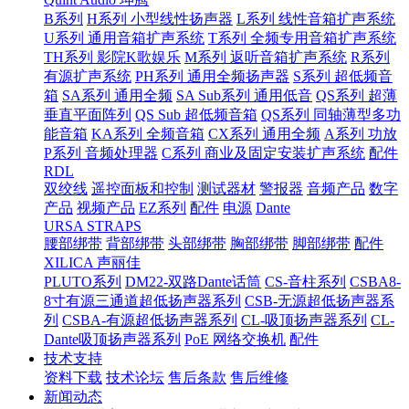
B系列
H系列 小型线性扬声器
L系列 线性音箱扩声系统
U系列 通用音箱扩声系统
T系列 全频专用音箱扩声系统
TH系列 影院K歌娱乐
M系列 返听音箱扩声系统
R系列
有源扩声系统
PH系列 通用全频扬声器
S系列 超低频音
箱
SA系列 通用全频
SA Sub系列 通用低音
QS系列 超薄
垂直平面阵列
QS Sub 超低频音箱
QS系列 同轴薄型多功
能音箱
KA系列 全频音箱
CX系列 通用全频
A系列 功放
P系列 音频处理器
C系列 商业及固定安装扩声系统
配件
RDL
双绞线
遥控面板和控制
测试器材
警报器
音频产品
数字
产品
视频产品
EZ系列
配件
电源
Dante
URSA STRAPS
腰部绑带
背部绑带
头部绑带
胸部绑带
脚部绑带
配件
XILICA 声丽佳
PLUTO系列
DM22-双路Dante话筒
CS-音柱系列
CSBA8-
8寸有源三通道超低扬声器系列
CSB-无源超低扬声器系
列
CSBA-有源超低扬声器系列
CL-吸顶扬声器系列
CL-
Dante吸顶扬声器系列
PoE 网络交换机
配件
技术支持
资料下载
技术论坛
售后条款
售后维修
新闻动态