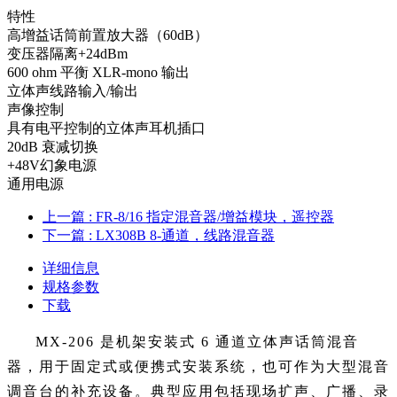
特性
高增益话筒前置放大器（60dB）
变压器隔离+24dBm
600 ohm 平衡 XLR-mono 输出
立体声线路输入/输出
声像控制
具有电平控制的立体声耳机插口
20dB 衰减切换
+48V幻象电源
通用电源
上一篇
: FR-8/16 指定混音器/增益模块，遥控器
下一篇
: LX308B 8-通道，线路混音器
详细信息
规格参数
下载
MX-206 是机架安装式 6 通道立体声话筒混音
器，用于固定式或便携式安装系统，也可作为大型混音
调音台的补充设备。典型应用包括现场扩声、广播、录