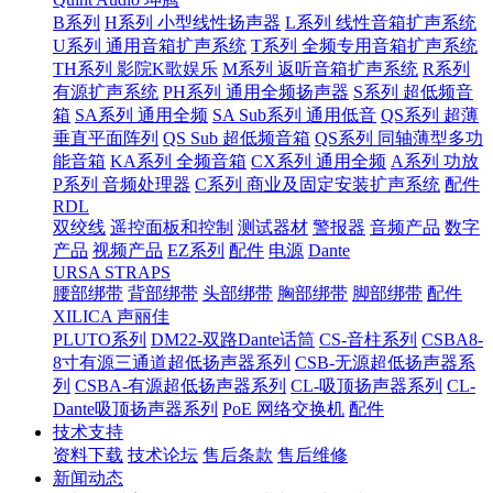
B系列
H系列 小型线性扬声器
L系列 线性音箱扩声系统
U系列 通用音箱扩声系统
T系列 全频专用音箱扩声系统
TH系列 影院K歌娱乐
M系列 返听音箱扩声系统
R系列
有源扩声系统
PH系列 通用全频扬声器
S系列 超低频音
箱
SA系列 通用全频
SA Sub系列 通用低音
QS系列 超薄
垂直平面阵列
QS Sub 超低频音箱
QS系列 同轴薄型多功
能音箱
KA系列 全频音箱
CX系列 通用全频
A系列 功放
P系列 音频处理器
C系列 商业及固定安装扩声系统
配件
RDL
双绞线
遥控面板和控制
测试器材
警报器
音频产品
数字
产品
视频产品
EZ系列
配件
电源
Dante
URSA STRAPS
腰部绑带
背部绑带
头部绑带
胸部绑带
脚部绑带
配件
XILICA 声丽佳
PLUTO系列
DM22-双路Dante话筒
CS-音柱系列
CSBA8-
8寸有源三通道超低扬声器系列
CSB-无源超低扬声器系
列
CSBA-有源超低扬声器系列
CL-吸顶扬声器系列
CL-
Dante吸顶扬声器系列
PoE 网络交换机
配件
技术支持
资料下载
技术论坛
售后条款
售后维修
新闻动态