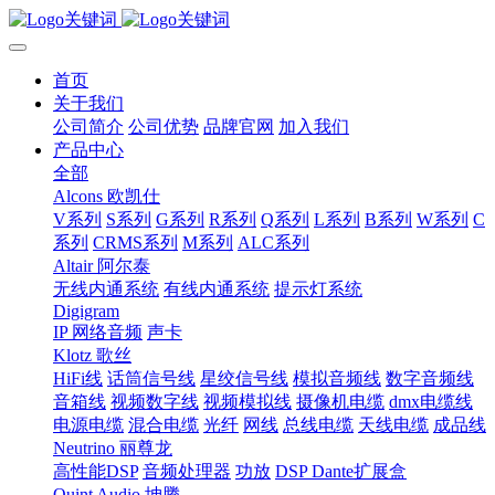
首页
关于我们
公司简介
公司优势
品牌官网
加入我们
产品中心
全部
Alcons 欧凯仕
V系列
S系列
G系列
R系列
Q系列
L系列
B系列
W系列
C
系列
CRMS系列
M系列
ALC系列
Altair 阿尔泰
无线内通系统
有线内通系统
提示灯系统
Digigram
IP 网络音频
声卡
Klotz 歌丝
HiFi线
话筒信号线
星绞信号线
模拟音频线
数字音频线
音箱线
视频数字线
视频模拟线
摄像机电缆
dmx电缆线
电源电缆
混合电缆
光纤
网线
总线电缆
天线电缆
成品线
Neutrino 丽尊龙
高性能DSP
音频处理器
功放
DSP Dante扩展盒
Quint Audio 坤腾