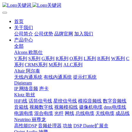
首页
关于我们
公司简介
公司优势
品牌官网
加入我们
产品中心
全部
Alcons 欧凯仕
V系列
S系列
G系列
R系列
Q系列
L系列
B系列
W系列
C
系列
CRMS系列
M系列
ALC系列
Altair 阿尔泰
无线内通系统
有线内通系统
提示灯系统
Digigram
IP 网络音频
声卡
Klotz 歌丝
HiFi线
话筒信号线
星绞信号线
模拟音频线
数字音频线
音箱线
视频数字线
视频模拟线
摄像机电缆
dmx电缆线
电源电缆
混合电缆
光纤
网线
总线电缆
天线电缆
成品线
Neutrino 丽尊龙
高性能DSP
音频处理器
功放
DSP Dante扩展盒
Quint Audio 坤腾