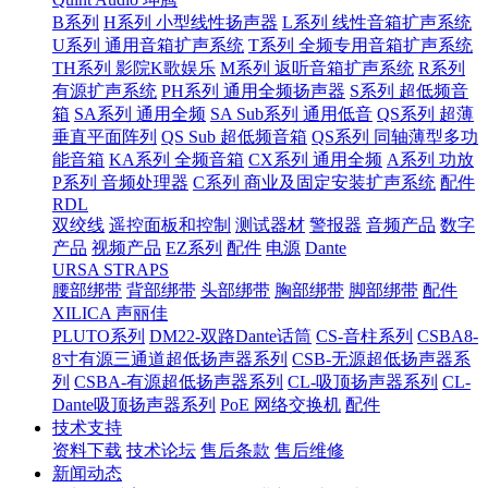
B系列
H系列 小型线性扬声器
L系列 线性音箱扩声系统
U系列 通用音箱扩声系统
T系列 全频专用音箱扩声系统
TH系列 影院K歌娱乐
M系列 返听音箱扩声系统
R系列
有源扩声系统
PH系列 通用全频扬声器
S系列 超低频音
箱
SA系列 通用全频
SA Sub系列 通用低音
QS系列 超薄
垂直平面阵列
QS Sub 超低频音箱
QS系列 同轴薄型多功
能音箱
KA系列 全频音箱
CX系列 通用全频
A系列 功放
P系列 音频处理器
C系列 商业及固定安装扩声系统
配件
RDL
双绞线
遥控面板和控制
测试器材
警报器
音频产品
数字
产品
视频产品
EZ系列
配件
电源
Dante
URSA STRAPS
腰部绑带
背部绑带
头部绑带
胸部绑带
脚部绑带
配件
XILICA 声丽佳
PLUTO系列
DM22-双路Dante话筒
CS-音柱系列
CSBA8-
8寸有源三通道超低扬声器系列
CSB-无源超低扬声器系
列
CSBA-有源超低扬声器系列
CL-吸顶扬声器系列
CL-
Dante吸顶扬声器系列
PoE 网络交换机
配件
技术支持
资料下载
技术论坛
售后条款
售后维修
新闻动态