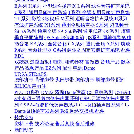
B系列
H系列 小型线性扬声器
L系列 线性音箱扩声系统
U系列 通用音箱扩声系统
T系列 全频专用音箱扩声系统
TH系列 影院K歌娱乐
M系列 返听音箱扩声系统
R系列
有源扩声系统
PH系列 通用全频扬声器
S系列 超低频音
箱
SA系列 通用全频
SA Sub系列 通用低音
QS系列 超薄
垂直平面阵列
QS Sub 超低频音箱
QS系列 同轴薄型多功
能音箱
KA系列 全频音箱
CX系列 通用全频
A系列 功放
P系列 音频处理器
C系列 商业及固定安装扩声系统
配件
RDL
双绞线
遥控面板和控制
测试器材
警报器
音频产品
数字
产品
视频产品
EZ系列
配件
电源
Dante
URSA STRAPS
腰部绑带
背部绑带
头部绑带
胸部绑带
脚部绑带
配件
XILICA 声丽佳
PLUTO系列
DM22-双路Dante话筒
CS-音柱系列
CSBA8-
8寸有源三通道超低扬声器系列
CSB-无源超低扬声器系
列
CSBA-有源超低扬声器系列
CL-吸顶扬声器系列
CL-
Dante吸顶扬声器系列
PoE 网络交换机
配件
技术支持
资料下载
技术论坛
售后条款
售后维修
新闻动态