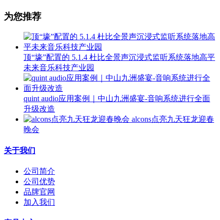
为您推荐
顶“壕”配置的 5.1.4 杜比全景声沉浸式监听系统落地高平
未来音乐科技产业园
quint audio应用案例｜中山九洲盛宴-音响系统进行全面
升级改造
alcons点亮九天狂龙迎春
晚会
关于我们
公司简介
公司优势
品牌官网
加入我们