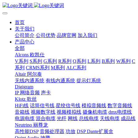
首页
关于我们
公司简介
公司优势
品牌官网
加入我们
产品中心
全部
Alcons 欧凯仕
V系列
S系列
G系列
R系列
Q系列
L系列
B系列
W系列
C
系列
CRMS系列
M系列
ALC系列
Altair 阿尔泰
无线内通系统
有线内通系统
提示灯系统
Digigram
IP 网络音频
声卡
Klotz 歌丝
HiFi线
话筒信号线
星绞信号线
模拟音频线
数字音频线
音箱线
视频数字线
视频模拟线
摄像机电缆
dmx电缆线
电源电缆
混合电缆
光纤
网线
总线电缆
天线电缆
成品线
Neutrino 丽尊龙
高性能DSP
音频处理器
功放
DSP Dante扩展盒
Quint Audio 坤腾