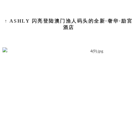
↑ ASHLY 闪亮登陆澳门渔人码头的全新·奢华·励宮
酒店