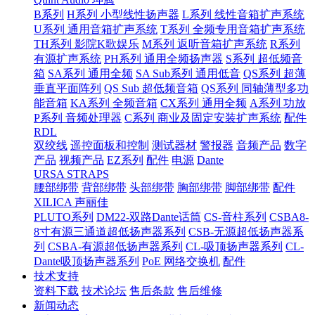
B系列
H系列 小型线性扬声器
L系列 线性音箱扩声系统
U系列 通用音箱扩声系统
T系列 全频专用音箱扩声系统
TH系列 影院K歌娱乐
M系列 返听音箱扩声系统
R系列
有源扩声系统
PH系列 通用全频扬声器
S系列 超低频音
箱
SA系列 通用全频
SA Sub系列 通用低音
QS系列 超薄
垂直平面阵列
QS Sub 超低频音箱
QS系列 同轴薄型多功
能音箱
KA系列 全频音箱
CX系列 通用全频
A系列 功放
P系列 音频处理器
C系列 商业及固定安装扩声系统
配件
RDL
双绞线
遥控面板和控制
测试器材
警报器
音频产品
数字
产品
视频产品
EZ系列
配件
电源
Dante
URSA STRAPS
腰部绑带
背部绑带
头部绑带
胸部绑带
脚部绑带
配件
XILICA 声丽佳
PLUTO系列
DM22-双路Dante话筒
CS-音柱系列
CSBA8-
8寸有源三通道超低扬声器系列
CSB-无源超低扬声器系
列
CSBA-有源超低扬声器系列
CL-吸顶扬声器系列
CL-
Dante吸顶扬声器系列
PoE 网络交换机
配件
技术支持
资料下载
技术论坛
售后条款
售后维修
新闻动态