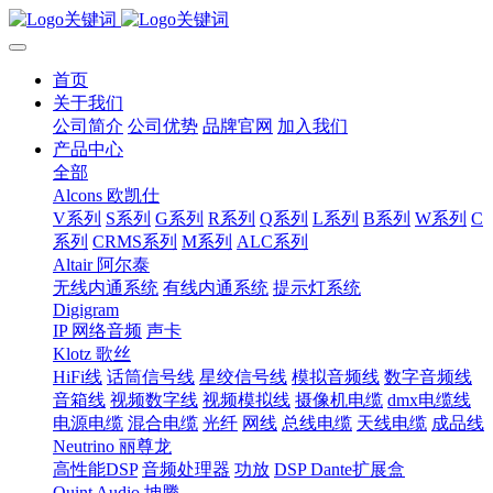
首页
关于我们
公司简介
公司优势
品牌官网
加入我们
产品中心
全部
Alcons 欧凯仕
V系列
S系列
G系列
R系列
Q系列
L系列
B系列
W系列
C
系列
CRMS系列
M系列
ALC系列
Altair 阿尔泰
无线内通系统
有线内通系统
提示灯系统
Digigram
IP 网络音频
声卡
Klotz 歌丝
HiFi线
话筒信号线
星绞信号线
模拟音频线
数字音频线
音箱线
视频数字线
视频模拟线
摄像机电缆
dmx电缆线
电源电缆
混合电缆
光纤
网线
总线电缆
天线电缆
成品线
Neutrino 丽尊龙
高性能DSP
音频处理器
功放
DSP Dante扩展盒
Quint Audio 坤腾