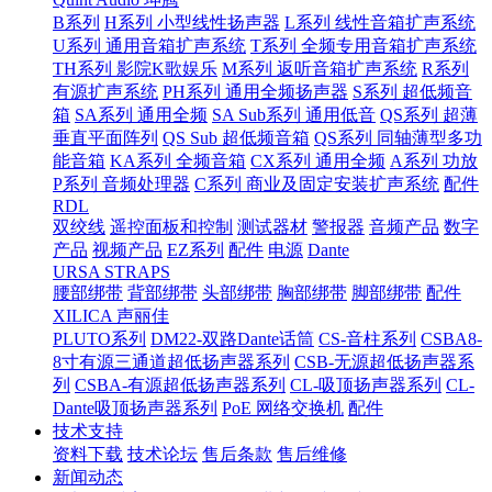
B系列
H系列 小型线性扬声器
L系列 线性音箱扩声系统
U系列 通用音箱扩声系统
T系列 全频专用音箱扩声系统
TH系列 影院K歌娱乐
M系列 返听音箱扩声系统
R系列
有源扩声系统
PH系列 通用全频扬声器
S系列 超低频音
箱
SA系列 通用全频
SA Sub系列 通用低音
QS系列 超薄
垂直平面阵列
QS Sub 超低频音箱
QS系列 同轴薄型多功
能音箱
KA系列 全频音箱
CX系列 通用全频
A系列 功放
P系列 音频处理器
C系列 商业及固定安装扩声系统
配件
RDL
双绞线
遥控面板和控制
测试器材
警报器
音频产品
数字
产品
视频产品
EZ系列
配件
电源
Dante
URSA STRAPS
腰部绑带
背部绑带
头部绑带
胸部绑带
脚部绑带
配件
XILICA 声丽佳
PLUTO系列
DM22-双路Dante话筒
CS-音柱系列
CSBA8-
8寸有源三通道超低扬声器系列
CSB-无源超低扬声器系
列
CSBA-有源超低扬声器系列
CL-吸顶扬声器系列
CL-
Dante吸顶扬声器系列
PoE 网络交换机
配件
技术支持
资料下载
技术论坛
售后条款
售后维修
新闻动态