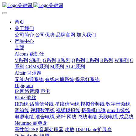
首页
关于我们
公司简介
公司优势
品牌官网
加入我们
产品中心
全部
Alcons 欧凯仕
V系列
S系列
G系列
R系列
Q系列
L系列
B系列
W系列
C
系列
CRMS系列
M系列
ALC系列
Altair 阿尔泰
无线内通系统
有线内通系统
提示灯系统
Digigram
IP 网络音频
声卡
Klotz 歌丝
HiFi线
话筒信号线
星绞信号线
模拟音频线
数字音频线
音箱线
视频数字线
视频模拟线
摄像机电缆
dmx电缆线
电源电缆
混合电缆
光纤
网线
总线电缆
天线电缆
成品线
Neutrino 丽尊龙
高性能DSP
音频处理器
功放
DSP Dante扩展盒
Quint Audio 坤腾