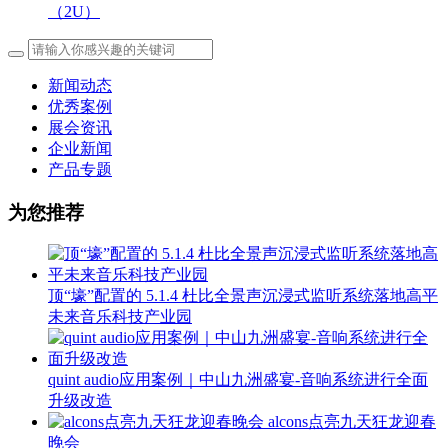
（2U）
新闻动态
优秀案例
展会资讯
企业新闻
产品专题
为您推荐
顶“壕”配置的 5.1.4 杜比全景声沉浸式监听系统落地高平
未来音乐科技产业园
quint audio应用案例｜中山九洲盛宴-音响系统进行全面
升级改造
alcons点亮九天狂龙迎春
晚会