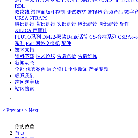
RDL
双绞线
遥控面板和控制
测试器材
警报器
音频产品
数字
URSA STRAPS
腰部绑带
背部绑带
头部绑带
胸部绑带
脚部绑带
配件
XILICA 声丽佳
PLUTO系列
DM22-双路Dante话筒
CS-音柱系列
CSBA
系列
PoE 网络交换机
配件
技术支持
资料下载
技术论坛
售后条款
售后维修
新闻动态
全部
优秀案例
展会资讯
企业新闻
产品专题
联系我们
声网淘宝店
站内搜索
<
Previous
>
Next
你的位置
首页