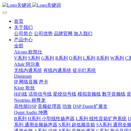
首页
关于我们
公司简介
公司优势
品牌官网
加入我们
产品中心
全部
Alcons 欧凯仕
V系列
S系列
G系列
R系列
Q系列
L系列
B系列
W系列
C
Altair 阿尔泰
无线内通系统
有线内通系统
提示灯系统
Digigram
IP 网络音频
声卡
Klotz 歌丝
HiFi线
话筒信号线
星绞信号线
模拟音频线
数字音频线
Neutrino 丽尊龙
高性能DSP
音频处理器
功放
DSP Dante扩展盒
Quint Audio 坤腾
B系列
H系列 小型线性扬声器
L系列 线性音箱扩声系统
系列 通用全频扬声器
S系列 超低频音箱
SA系列 通用全
通用全频
A系列 功放
P系列 音频处理器
C系列 商业及固