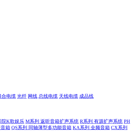
混合电缆
光纤
网线
总线电缆
天线电缆
成品线
影院K歌娱乐
M系列 返听音箱扩声系统
R系列 有源扩声系统
PH
低频音箱
QS系列 同轴薄型多功能音箱
KA系列 全频音箱
CX系列