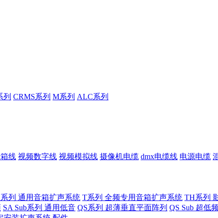
系列
CRMS系列
M系列
ALC系列
音箱线
视频数字线
视频模拟线
摄像机电缆
dmx电缆线
电源电缆
U系列 通用音箱扩声系统
T系列 全频专用音箱扩声系统
TH系列 
频
SA Sub系列 通用低音
QS系列 超薄垂直平面阵列
QS Sub 超
定安装扩声系统
配件