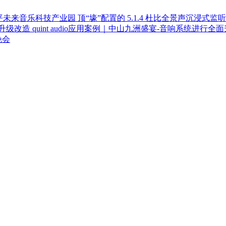
顶“壕”配置的 5.1.4 杜比全景声沉浸
quint audio应用案例｜中山九洲盛宴-音响系统进行全
晚会