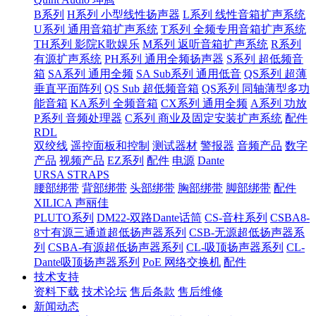
B系列
H系列 小型线性扬声器
L系列 线性音箱扩声系统
U系列 通用音箱扩声系统
T系列 全频专用音箱扩声系统
TH系列 影院K歌娱乐
M系列 返听音箱扩声系统
R系列
有源扩声系统
PH系列 通用全频扬声器
S系列 超低频音
箱
SA系列 通用全频
SA Sub系列 通用低音
QS系列 超薄
垂直平面阵列
QS Sub 超低频音箱
QS系列 同轴薄型多功
能音箱
KA系列 全频音箱
CX系列 通用全频
A系列 功放
P系列 音频处理器
C系列 商业及固定安装扩声系统
配件
RDL
双绞线
遥控面板和控制
测试器材
警报器
音频产品
数字
产品
视频产品
EZ系列
配件
电源
Dante
URSA STRAPS
腰部绑带
背部绑带
头部绑带
胸部绑带
脚部绑带
配件
XILICA 声丽佳
PLUTO系列
DM22-双路Dante话筒
CS-音柱系列
CSBA8-
8寸有源三通道超低扬声器系列
CSB-无源超低扬声器系
列
CSBA-有源超低扬声器系列
CL-吸顶扬声器系列
CL-
Dante吸顶扬声器系列
PoE 网络交换机
配件
技术支持
资料下载
技术论坛
售后条款
售后维修
新闻动态