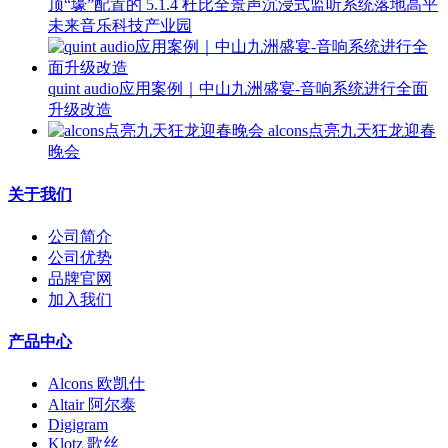
顶“壕”配置的 5.1.4 杜比全景声沉浸式监听系统落地高平
未来音乐科技产业园
quint audio应用案例｜中山九洲盛宴-音响系统进行全面
升级改造
alcons点亮九天狂龙迎春
晚会
关于我们
公司简介
公司优势
品牌官网
加入我们
产品中心
Alcons 欧凯仕
Altair 阿尔泰
Digigram
Klotz 歌丝