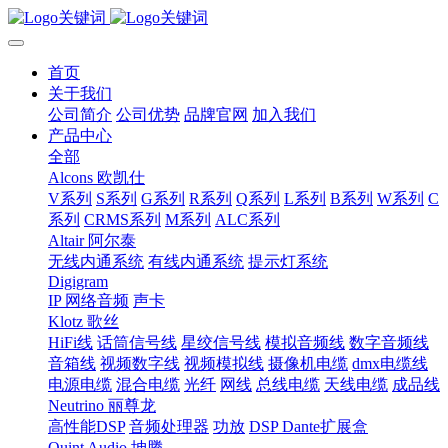
首页
关于我们
公司简介
公司优势
品牌官网
加入我们
产品中心
全部
Alcons 欧凯仕
V系列
S系列
G系列
R系列
Q系列
L系列
B系列
W系列
C
系列
CRMS系列
M系列
ALC系列
Altair 阿尔泰
无线内通系统
有线内通系统
提示灯系统
Digigram
IP 网络音频
声卡
Klotz 歌丝
HiFi线
话筒信号线
星绞信号线
模拟音频线
数字音频线
音箱线
视频数字线
视频模拟线
摄像机电缆
dmx电缆线
电源电缆
混合电缆
光纤
网线
总线电缆
天线电缆
成品线
Neutrino 丽尊龙
高性能DSP
音频处理器
功放
DSP Dante扩展盒
Quint Audio 坤腾