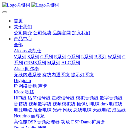
首页
关于我们
公司简介
公司优势
品牌官网
加入我们
产品中心
全部
Alcons 欧凯仕
V系列
S系列
G系列
R系列
Q系列
L系列
B系列
W系列
C
系列
CRMS系列
M系列
ALC系列
Altair 阿尔泰
无线内通系统
有线内通系统
提示灯系统
Digigram
IP 网络音频
声卡
Klotz 歌丝
HiFi线
话筒信号线
星绞信号线
模拟音频线
数字音频线
音箱线
视频数字线
视频模拟线
摄像机电缆
dmx电缆线
电源电缆
混合电缆
光纤
网线
总线电缆
天线电缆
成品线
Neutrino 丽尊龙
高性能DSP
音频处理器
功放
DSP Dante扩展盒
Quint Audio 坤腾