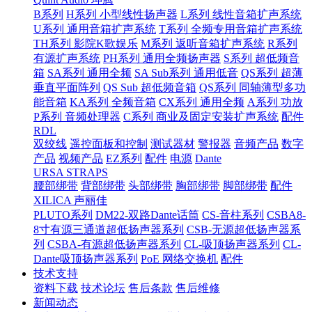
B系列
H系列 小型线性扬声器
L系列 线性音箱扩声系统
U系列 通用音箱扩声系统
T系列 全频专用音箱扩声系统
TH系列 影院K歌娱乐
M系列 返听音箱扩声系统
R系列
有源扩声系统
PH系列 通用全频扬声器
S系列 超低频音
箱
SA系列 通用全频
SA Sub系列 通用低音
QS系列 超薄
垂直平面阵列
QS Sub 超低频音箱
QS系列 同轴薄型多功
能音箱
KA系列 全频音箱
CX系列 通用全频
A系列 功放
P系列 音频处理器
C系列 商业及固定安装扩声系统
配件
RDL
双绞线
遥控面板和控制
测试器材
警报器
音频产品
数字
产品
视频产品
EZ系列
配件
电源
Dante
URSA STRAPS
腰部绑带
背部绑带
头部绑带
胸部绑带
脚部绑带
配件
XILICA 声丽佳
PLUTO系列
DM22-双路Dante话筒
CS-音柱系列
CSBA8-
8寸有源三通道超低扬声器系列
CSB-无源超低扬声器系
列
CSBA-有源超低扬声器系列
CL-吸顶扬声器系列
CL-
Dante吸顶扬声器系列
PoE 网络交换机
配件
技术支持
资料下载
技术论坛
售后条款
售后维修
新闻动态