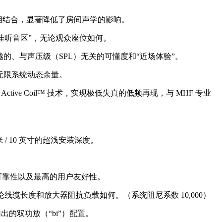
相结合，显著降低了房间声学的影响。
佳听音区”，无论观众座位如何。
越的、与声压级（SPL）无关的可懂度和“近场体验”。
近乎无限系统动态余量。
ive Coil™ 技术，实现极低失真的低频再现，与 MHF 专业
 / 10 英寸的超浅安装深度。
应和可靠性以及最高的用户友好性。
音再现，无论线缆长度和放大器阻抗负载如何。（系统阻尼系数 10,000）
高输出的双功放（“bi”）配置。