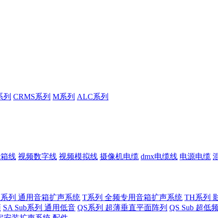
系列
CRMS系列
M系列
ALC系列
音箱线
视频数字线
视频模拟线
摄像机电缆
dmx电缆线
电源电缆
U系列 通用音箱扩声系统
T系列 全频专用音箱扩声系统
TH系列 
频
SA Sub系列 通用低音
QS系列 超薄垂直平面阵列
QS Sub 超
定安装扩声系统
配件