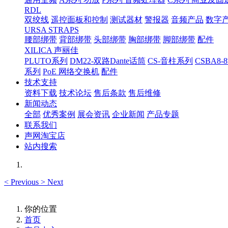
RDL
双绞线
遥控面板和控制
测试器材
警报器
音频产品
数字
URSA STRAPS
腰部绑带
背部绑带
头部绑带
胸部绑带
脚部绑带
配件
XILICA 声丽佳
PLUTO系列
DM22-双路Dante话筒
CS-音柱系列
CSBA
系列
PoE 网络交换机
配件
技术支持
资料下载
技术论坛
售后条款
售后维修
新闻动态
全部
优秀案例
展会资讯
企业新闻
产品专题
联系我们
声网淘宝店
站内搜索
<
Previous
>
Next
你的位置
首页