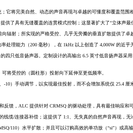
系统；它将完美自然、动态的声音再现与卓越的可懂度和覆盖范围
性，提供了具有无缝覆盖的连贯模式控制；这显著扩大了“立体声最
 的有效前向辐射；所实现的严格受控、几乎无旁瓣的垂直扩散提供了卓
值功率处理能力（200 毫秒），在 1kHz 以上创造了 4,000W 的
四只低音扬声器。定制设计的高输出 6.5 英寸低音扬声器采用 Act
”），可将受控的（圆柱形）投射向下延伸至更低频率。
-5、-10）手动调节，以实现最佳投射，而不会增加系统仅 25.4 厘米
理和反馈，ALC 提供针对 CRMSQ 的驱动处理，具有最佳响
Q 和 ALC 之间完全的线缆/连接器补偿；这提供了 1:1、无失真的自然声
（CRMSQ/110）水平扩散；并且可以订购高效的单功放（“si”）或