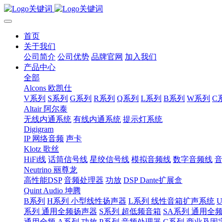
首页
关于我们
公司简介
公司优势
品牌官网
加入我们
产品中心
全部
Alcons 欧凯仕
V系列
S系列
G系列
R系列
Q系列
L系列
B系列
W系列
C
Altair 阿尔泰
无线内通系统
有线内通系统
提示灯系统
Digigram
IP 网络音频
声卡
Klotz 歌丝
HiFi线
话筒信号线
星绞信号线
模拟音频线
数字音频线
Neutrino 丽尊龙
高性能DSP
音频处理器
功放
DSP Dante扩展盒
Quint Audio 坤腾
B系列
H系列 小型线性扬声器
L系列 线性音箱扩声系统
系列 通用全频扬声器
S系列 超低频音箱
SA系列 通用全
通用全频
A系列 功放
P系列 音频处理器
C系列 商业及固