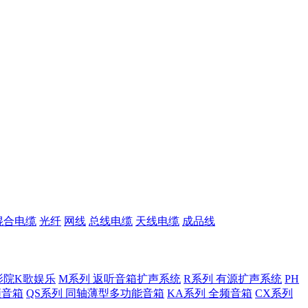
混合电缆
光纤
网线
总线电缆
天线电缆
成品线
影院K歌娱乐
M系列 返听音箱扩声系统
R系列 有源扩声系统
PH
低频音箱
QS系列 同轴薄型多功能音箱
KA系列 全频音箱
CX系列