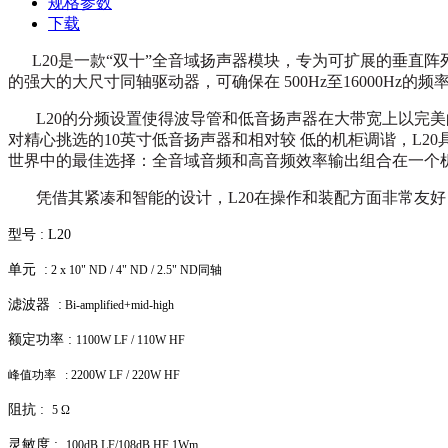
规格参数
下载
L20是一款“双十”全音域扬声器模块，专为可扩展的垂直阵
的强大的大尺寸同轴驱动器，可确保在 500Hz至16000Hz
L20的分频设置使得波导管和低音扬声器在大带宽上以完美
对精心挑选的10英寸低音扬声器和相对较 低的机柜调谐，L2
世界中的最佳选择：全音域音频和高音频效率输出组合在一个
凭借其紧凑和智能的设计，L20在操作和装配方面非常友好
型号 :
L20
单元 :
2 x 10" ND / 4" ND / 2.5" ND同轴
滤波器 :
Bi-amplified+mid-high
额定功率 :
1100W LF / 110W HF
峰值功率 :
2200W LF / 220W HF
阻抗 :
5 Ω
灵敏度 :
100dB LF/108dB HF 1Wm