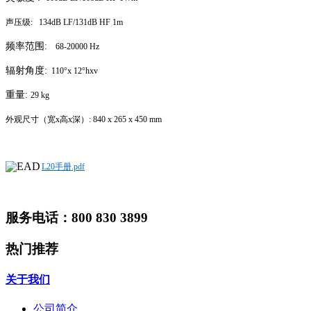
声压级:
134dB LF/131dB HF 1m
频率范围:
68-20000 Hz
辐射角度:
110°x 12°hxv
重量:
29 kg
外观尺寸（宽x高x深）:
840 x 265 x 450 mm
L20手册.pdf
服务电话：800 830 3899
热门推荐
关于我们
公司简介