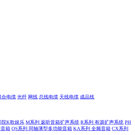
混合电缆
光纤
网线
总线电缆
天线电缆
成品线
影院K歌娱乐
M系列 返听音箱扩声系统
R系列 有源扩声系统
PH
低频音箱
QS系列 同轴薄型多功能音箱
KA系列 全频音箱
CX系列