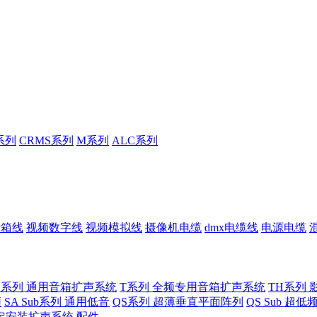
系列
CRMS系列
M系列
ALC系列
音箱线
视频数字线
视频模拟线
摄像机电缆
dmx电缆线
电源电缆
U系列 通用音箱扩声系统
T系列 全频专用音箱扩声系统
TH系列 
频
SA Sub系列 通用低音
QS系列 超薄垂直平面阵列
QS Sub 超
定安装扩声系统
配件