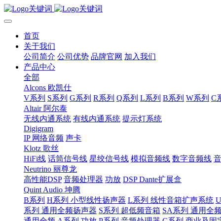
首页
关于我们
公司简介
公司优势
品牌官网
加入我们
产品中心
全部
Alcons 欧凯仕
V系列
S系列
G系列
R系列
Q系列
L系列
B系列
W系列
C
Altair 阿尔泰
无线内通系统
有线内通系统
提示灯系统
Digigram
IP 网络音频
声卡
Klotz 歌丝
HiFi线
话筒信号线
星绞信号线
模拟音频线
数字音频线
Neutrino 丽尊龙
高性能DSP
音频处理器
功放
DSP Dante扩展盒
Quint Audio 坤腾
B系列
H系列 小型线性扬声器
L系列 线性音箱扩声系统
系列 通用全频扬声器
S系列 超低频音箱
SA系列 通用全
通用全频
A系列 功放
P系列 音频处理器
C系列 商业及固