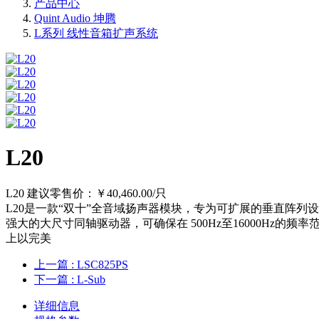
产品中心
Quint Audio 坤腾
L系列 线性音箱扩声系统
L20
L20 建议零售价：￥40,460.00/只
L20是一款“双十”全音域扬声器模块，专为可扩展的垂直阵列设
强大的大尺寸同轴驱动器，可确保在 500Hz至16000Hz的
上以完美
上一篇
: LSC825PS
下一篇
: L-Sub
详细信息