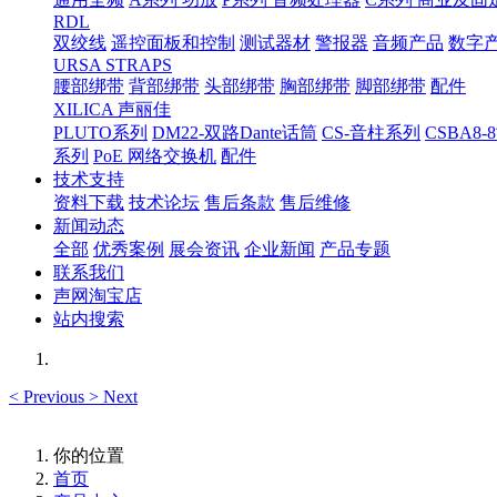
RDL
双绞线
遥控面板和控制
测试器材
警报器
音频产品
数字
URSA STRAPS
腰部绑带
背部绑带
头部绑带
胸部绑带
脚部绑带
配件
XILICA 声丽佳
PLUTO系列
DM22-双路Dante话筒
CS-音柱系列
CSBA
系列
PoE 网络交换机
配件
技术支持
资料下载
技术论坛
售后条款
售后维修
新闻动态
全部
优秀案例
展会资讯
企业新闻
产品专题
联系我们
声网淘宝店
站内搜索
<
Previous
>
Next
你的位置
首页