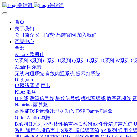
首页
关于我们
公司简介
公司优势
品牌官网
加入我们
产品中心
全部
Alcons 欧凯仕
V系列
S系列
G系列
R系列
Q系列
L系列
B系列
W系列
C
Altair 阿尔泰
无线内通系统
有线内通系统
提示灯系统
Digigram
IP 网络音频
声卡
Klotz 歌丝
HiFi线
话筒信号线
星绞信号线
模拟音频线
数字音频线
Neutrino 丽尊龙
高性能DSP
音频处理器
功放
DSP Dante扩展盒
Quint Audio 坤腾
B系列
H系列 小型线性扬声器
L系列 线性音箱扩声系统
系列 通用全频扬声器
S系列 超低频音箱
SA系列 通用全
通用全频
A系列 功放
P系列 音频处理器
C系列 商业及固