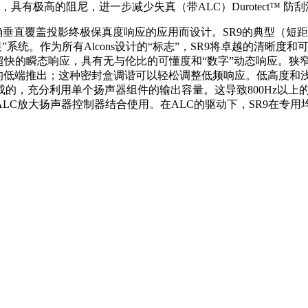
，具有极高的阻尼，进一步减少失真（带ALC）Durotect™ 防
确垂直覆盖投影终极保真度响应的应用而设计。SR9的典型（短
作为所有Alcons设计的“标志”，SR9将卓越的清晰度和可理解性与
有超快的瞬态响应，具有无与伦比的可懂度和“数字”动态响应。
稳的低端推出；这种密封盒调谐可以轻松调整低频响应。低高度和
充分利用单个扬声器组件的输出容量。这导致800Hz以上的净空S
ALC放大扬声器控制器结合使用。在ALC的驱动下，SR9在