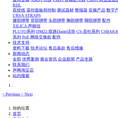
RDL
双绞线
遥控面板和控制
测试器材
警报器
音频产品
数字
URSA STRAPS
腰部绑带
背部绑带
头部绑带
胸部绑带
脚部绑带
配件
XILICA 声丽佳
PLUTO系列
DM22-双路Dante话筒
CS-音柱系列
CSBA
系列
PoE 网络交换机
配件
技术支持
资料下载
技术论坛
售后条款
售后维修
新闻动态
全部
优秀案例
展会资讯
企业新闻
产品专题
联系我们
声网淘宝店
站内搜索
<
Previous
>
Next
你的位置
首页