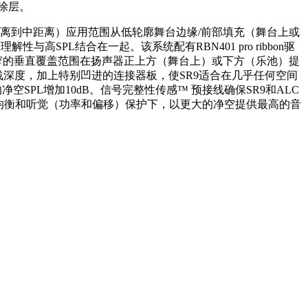
刮涂层。
距离到中距离）应用范围从低轮廓舞台边缘/前部填充（舞台上或
高SPL结合在一起。该系统配有RBN401 pro ribbon驱
狭窄的垂直覆盖范围在扬声器正上方（舞台上）或下方（乐池）提
浅深度，加上特别凹进的连接器板，使SR9适合在几乎任何空间
PL增加10dB。信号完整性传感™ 预接线确保SR9和ALC
专用均衡和听觉（功率和偏移）保护下，以更大的净空提供最高的音