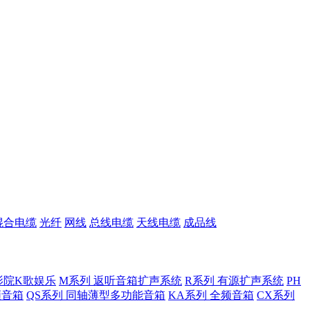
混合电缆
光纤
网线
总线电缆
天线电缆
成品线
影院K歌娱乐
M系列 返听音箱扩声系统
R系列 有源扩声系统
PH
低频音箱
QS系列 同轴薄型多功能音箱
KA系列 全频音箱
CX系列