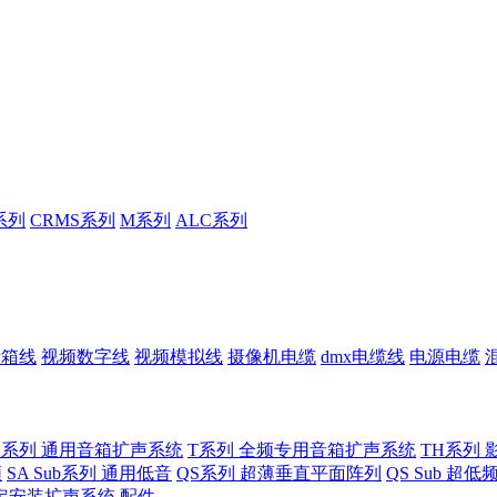
系列
CRMS系列
M系列
ALC系列
音箱线
视频数字线
视频模拟线
摄像机电缆
dmx电缆线
电源电缆
U系列 通用音箱扩声系统
T系列 全频专用音箱扩声系统
TH系列 
频
SA Sub系列 通用低音
QS系列 超薄垂直平面阵列
QS Sub 超
定安装扩声系统
配件