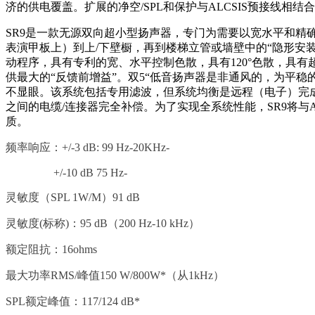
济的供电覆盖。扩展的净空/SPL和保护与ALCSIS预接线相结合
SR9是一款无源双向超小型扬声器，专门为需要以宽水平和精
表演甲板上）到上/下壁橱，再到楼梯立管或墙壁中的“隐形安装”系统。
动程序，具有专利的宽、水平控制色散，具有120°色散，具
供最大的“反馈前增益”。双5“低音扬声器是非通风的，为平
不显眼。该系统包括专用滤波，但系统均衡是远程（电子）完成的，
之间的电缆/连接器完全补偿。为了实现全系统性能，SR9将与
质。
频率响应：+/-3 dB: 99 Hz-20K
Hz-
+/-10 dB 75 Hz-
灵敏度（SPL 1W/M）91 dB
灵敏度(标称)：95 dB（200 Hz-10 kHz）
额定阻抗：16ohms
最大功率RMS/峰值150 W/800W*（从1kHz）
SPL额定峰值：117/124 dB*