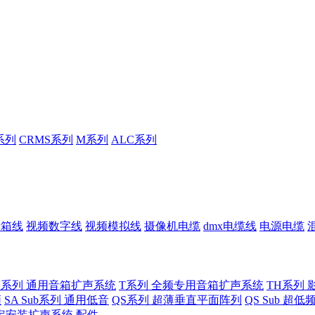
系列
CRMS系列
M系列
ALC系列
音箱线
视频数字线
视频模拟线
摄像机电缆
dmx电缆线
电源电缆
U系列 通用音箱扩声系统
T系列 全频专用音箱扩声系统
TH系列 
频
SA Sub系列 通用低音
QS系列 超薄垂直平面阵列
QS Sub 超
定安装扩声系统
配件