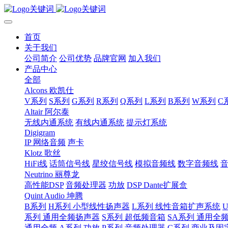
首页
关于我们
公司简介
公司优势
品牌官网
加入我们
产品中心
全部
Alcons 欧凯仕
V系列
S系列
G系列
R系列
Q系列
L系列
B系列
W系列
C
Altair 阿尔泰
无线内通系统
有线内通系统
提示灯系统
Digigram
IP 网络音频
声卡
Klotz 歌丝
HiFi线
话筒信号线
星绞信号线
模拟音频线
数字音频线
Neutrino 丽尊龙
高性能DSP
音频处理器
功放
DSP Dante扩展盒
Quint Audio 坤腾
B系列
H系列 小型线性扬声器
L系列 线性音箱扩声系统
系列 通用全频扬声器
S系列 超低频音箱
SA系列 通用全
通用全频
A系列 功放
P系列 音频处理器
C系列 商业及固