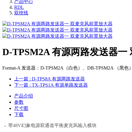
产品中心
RDL
双绞线
D-TPSM2A 有源两路发送器
Format-A 发送器：D-TPSM2A（白色）、DB-TPSM2A （黑
上一篇
: D-TPS8A 有源两路发送器
下一篇
: TX-TPS1A 有源单路发送器
产品介绍
参数
尺寸图
下载
带48V幻象电源双通道平衡麦克风输入横块