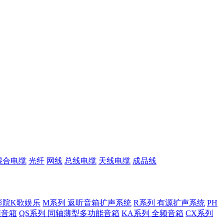
混合电缆
光纤
网线
总线电缆
天线电缆
成品线
影院K歌娱乐
M系列 返听音箱扩声系统
R系列 有源扩声系统
PH
低频音箱
QS系列 同轴薄型多功能音箱
KA系列 全频音箱
CX系列