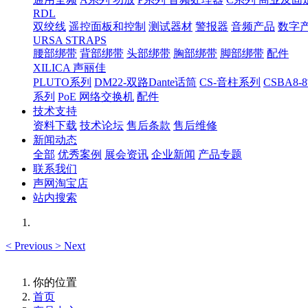
RDL
双绞线
遥控面板和控制
测试器材
警报器
音频产品
数字
URSA STRAPS
腰部绑带
背部绑带
头部绑带
胸部绑带
脚部绑带
配件
XILICA 声丽佳
PLUTO系列
DM22-双路Dante话筒
CS-音柱系列
CSBA
系列
PoE 网络交换机
配件
技术支持
资料下载
技术论坛
售后条款
售后维修
新闻动态
全部
优秀案例
展会资讯
企业新闻
产品专题
联系我们
声网淘宝店
站内搜索
<
Previous
>
Next
你的位置
首页