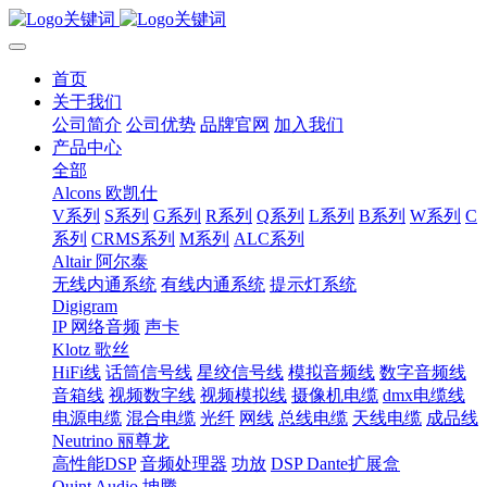
首页
关于我们
公司简介
公司优势
品牌官网
加入我们
产品中心
全部
Alcons 欧凯仕
V系列
S系列
G系列
R系列
Q系列
L系列
B系列
W系列
C
系列
CRMS系列
M系列
ALC系列
Altair 阿尔泰
无线内通系统
有线内通系统
提示灯系统
Digigram
IP 网络音频
声卡
Klotz 歌丝
HiFi线
话筒信号线
星绞信号线
模拟音频线
数字音频线
音箱线
视频数字线
视频模拟线
摄像机电缆
dmx电缆线
电源电缆
混合电缆
光纤
网线
总线电缆
天线电缆
成品线
Neutrino 丽尊龙
高性能DSP
音频处理器
功放
DSP Dante扩展盒
Quint Audio 坤腾