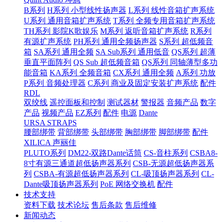
B系列
H系列 小型线性扬声器
L系列 线性音箱扩声系统
U系列 通用音箱扩声系统
T系列 全频专用音箱扩声系统
TH系列 影院K歌娱乐
M系列 返听音箱扩声系统
R系列
有源扩声系统
PH系列 通用全频扬声器
S系列 超低频音
箱
SA系列 通用全频
SA Sub系列 通用低音
QS系列 超薄
垂直平面阵列
QS Sub 超低频音箱
QS系列 同轴薄型多功
能音箱
KA系列 全频音箱
CX系列 通用全频
A系列 功放
P系列 音频处理器
C系列 商业及固定安装扩声系统
配件
RDL
双绞线
遥控面板和控制
测试器材
警报器
音频产品
数字
产品
视频产品
EZ系列
配件
电源
Dante
URSA STRAPS
腰部绑带
背部绑带
头部绑带
胸部绑带
脚部绑带
配件
XILICA 声丽佳
PLUTO系列
DM22-双路Dante话筒
CS-音柱系列
CSBA8-
8寸有源三通道超低扬声器系列
CSB-无源超低扬声器系
列
CSBA-有源超低扬声器系列
CL-吸顶扬声器系列
CL-
Dante吸顶扬声器系列
PoE 网络交换机
配件
技术支持
资料下载
技术论坛
售后条款
售后维修
新闻动态