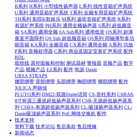
B系列
H系列 小型线性扬声器
L系列 线性音箱扩声系统
U系列 通用音箱扩声系统
T系列 全频专用音箱扩声系统
TH系列 影院K歌娱乐
M系列 返听音箱扩声系统
R系列
有源扩声系统
PH系列 通用全频扬声器
S系列 超低频音
箱
SA系列 通用全频
SA Sub系列 通用低音
QS系列 超薄
垂直平面阵列
QS Sub 超低频音箱
QS系列 同轴薄型多功
能音箱
KA系列 全频音箱
CX系列 通用全频
A系列 功放
P系列 音频处理器
C系列 商业及固定安装扩声系统
配件
RDL
双绞线
遥控面板和控制
测试器材
警报器
音频产品
数字
产品
视频产品
EZ系列
配件
电源
Dante
URSA STRAPS
腰部绑带
背部绑带
头部绑带
胸部绑带
脚部绑带
配件
XILICA 声丽佳
PLUTO系列
DM22-双路Dante话筒
CS-音柱系列
CSBA8-
8寸有源三通道超低扬声器系列
CSB-无源超低扬声器系
列
CSBA-有源超低扬声器系列
CL-吸顶扬声器系列
CL-
Dante吸顶扬声器系列
PoE 网络交换机
配件
技术支持
资料下载
技术论坛
售后条款
售后维修
新闻动态