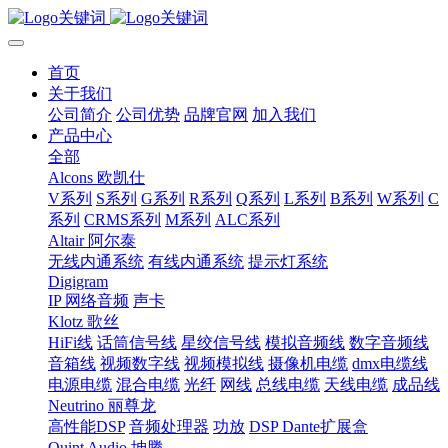
首页
关于我们
公司简介
公司优势
品牌官网
加入我们
产品中心
全部
Alcons 欧凯仕
V系列
S系列
G系列
R系列
Q系列
L系列
B系列
W系列
C
系列
CRMS系列
M系列
ALC系列
Altair 阿尔泰
无线内通系统
有线内通系统
提示灯系统
Digigram
IP 网络音频
声卡
Klotz 歌丝
HiFi线
话筒信号线
星绞信号线
模拟音频线
数字音频线
音箱线
视频数字线
视频模拟线
摄像机电缆
dmx电缆线
电源电缆
混合电缆
光纤
网线
总线电缆
天线电缆
成品线
Neutrino 丽尊龙
高性能DSP
音频处理器
功放
DSP Dante扩展盒
Quint Audio 坤腾