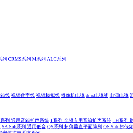
系列
CRMS系列
M系列
ALC系列
音箱线
视频数字线
视频模拟线
摄像机电缆
dmx电缆线
电源电缆
U系列 通用音箱扩声系统
T系列 全频专用音箱扩声系统
TH系列 
频
SA Sub系列 通用低音
QS系列 超薄垂直平面阵列
QS Sub 超
定安装扩声系统
配件