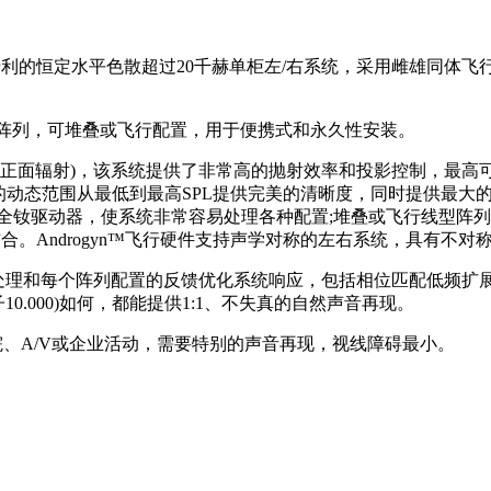
出”专利的恒定水平色散超过20千赫单柜左/右系统，采用雌雄同体飞行
垂直阵列，可堆叠或飞行配置，用于便携式和永久性安装。
器(高达94%的正面辐射)，该系统提供了非常高的抛射效率和投影控制，最高
1:15的动态范围从最低到最高SPL提供完美的清晰度，同时提供最大
钕驱动器，使系统非常容易处理各种配置;堆叠或飞行线型阵列，
结合。
Androgyn™飞行硬件支持声学对称的左右系统，具有不对称
的驱动器处理和每个阵列配置的反馈优化系统响应，包括相位匹配低频扩
0.000)如何，都能提供1:1、不失真的自然声音再现。
剧院、A/V或企业活动，需要特别的声音再现，视线障碍最小。