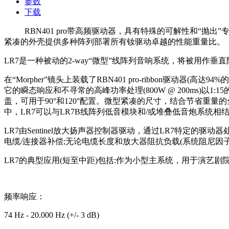
参数
下载
RBN401 pro带高频驱动器，具有特殊的可解性和“抛
紧凑的外壳提供多种阵列部署所有钕驱动卓越的性能重量比。
LR7是一种被动的2-way“微型”线阵列音响系统，将被用作
在“Morpher”镜头上装载了RBN401 pro-ribbon驱动
它的瞬态响应和不寻常的高峰功率处理(800W @ 200ms)以
盖，可用于90°和120°配置。
微型紧凑的尺寸，结合节省重量的全
中，LR7可以与LR7B线阵列低音模块和/或堆叠低音炮系统相
LR7由Sentinel放大扬声器控制器驱动，通过LR7特定
电缆/连接器补偿;无论电缆长度和放大器阻抗负载(系统阻尼因子1
LR7的典型应用(短至中距)包括:作为小型主系统，用于演艺
频率响应：
74 Hz - 20.000 Hz (+/- 3 dB)