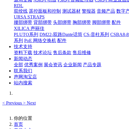
RDL
双绞线
遥控面板和控制
测试器材
警报器
音频产品
数字
URSA STRAPS
腰部绑带
背部绑带
头部绑带
胸部绑带
脚部绑带
配件
XILICA 声丽佳
PLUTO系列
DM22-双路Dante话筒
CS-音柱系列
CSBA
系列
PoE 网络交换机
配件
技术支持
资料下载
技术论坛
售后条款
售后维修
新闻动态
全部
优秀案例
展会资讯
企业新闻
产品专题
联系我们
声网淘宝店
站内搜索
<
Previous
>
Next
你的位置
首页