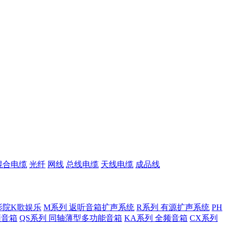
混合电缆
光纤
网线
总线电缆
天线电缆
成品线
影院K歌娱乐
M系列 返听音箱扩声系统
R系列 有源扩声系统
PH
低频音箱
QS系列 同轴薄型多功能音箱
KA系列 全频音箱
CX系列