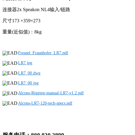
连接器2x Speakon NL4输入/链路
尺寸173 ×359×273
重量(近似值)：8kg
Fresnel_Fraunhofer_LR7.pdf
LR7.jpg
LR7_00.dwg
LR7_00.jpg
Alcons-Rigging-manual-LR7-v1.2.pdf
Alcons-LR7-120-tech-specs.pdf