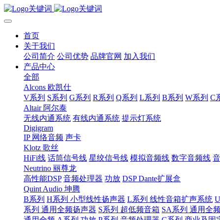
首页
关于我们
公司简介
公司优势
品牌官网
加入我们
产品中心
全部
Alcons 欧凯仕
V系列
S系列
G系列
R系列
Q系列
L系列
B系列
W系列
C
Altair 阿尔泰
无线内通系统
有线内通系统
提示灯系统
Digigram
IP 网络音频
声卡
Klotz 歌丝
HiFi线
话筒信号线
星绞信号线
模拟音频线
数字音频线
Neutrino 丽尊龙
高性能DSP
音频处理器
功放
DSP Dante扩展盒
Quint Audio 坤腾
B系列
H系列 小型线性扬声器
L系列 线性音箱扩声系统
系列 通用全频扬声器
S系列 超低频音箱
SA系列 通用全
通用全频
A系列 功放
P系列 音频处理器
C系列 商业及固