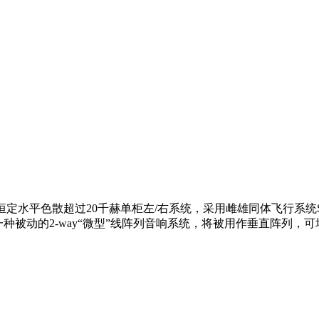
利的恒定水平色散超过20千赫单柜左/右系统，采用雌雄同体飞行系统
被动的2-way“微型”线阵列音响系统，将被用作垂直阵列，可堆