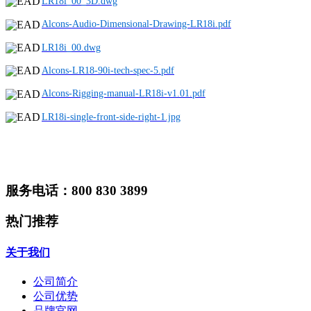
LR18i_00_3D.dwg
Alcons-Audio-Dimensional-Drawing-LR18i.pdf
LR18i_00.dwg
Alcons-LR18-90i-tech-spec-5.pdf
Alcons-Rigging-manual-LR18i-v1.01.pdf
LR18i-single-front-side-right-1.jpg
服务电话：800 830 3899
热门推荐
关于我们
公司简介
公司优势
品牌官网