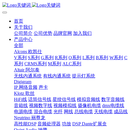
首页
关于我们
公司简介
公司优势
品牌官网
加入我们
产品中心
全部
Alcons 欧凯仕
V系列
S系列
G系列
R系列
Q系列
L系列
B系列
W系列
C
系列
CRMS系列
M系列
ALC系列
Altair 阿尔泰
无线内通系统
有线内通系统
提示灯系统
Digigram
IP 网络音频
声卡
Klotz 歌丝
HiFi线
话筒信号线
星绞信号线
模拟音频线
数字音频线
音箱线
视频数字线
视频模拟线
摄像机电缆
dmx电缆线
电源电缆
混合电缆
光纤
网线
总线电缆
天线电缆
成品线
Neutrino 丽尊龙
高性能DSP
音频处理器
功放
DSP Dante扩展盒
Quint Audio 坤腾