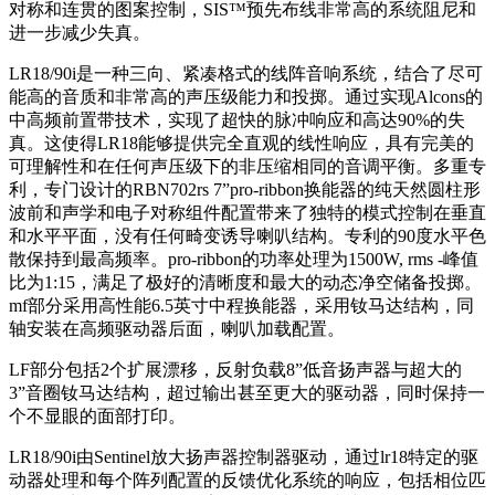
对称和连贯的图案控制，SIS™预先布线非常高的系统阻尼和
进一步减少失真。
LR18/90i是一种三向、紧凑格式的线阵音响系统，结合了尽可
能高的音质和非常高的声压级能力和投掷。通过实现Alcons的
中高频前置带技术，实现了超快的脉冲响应和高达90%的失
真。这使得LR18能够提供完全直观的线性响应，具有完美的
可理解性和在任何声压级下的非压缩相同的音调平衡。多重专
利，专门设计的RBN702rs 7”pro-ribbon换能器的纯天然圆柱形
波前和声学和电子对称组件配置带来了独特的模式控制在垂直
和水平平面，没有任何畸变诱导喇叭结构。专利的90度水平色
散保持到最高频率。pro-ribbon的功率处理为1500W, rms -峰值
比为1:15，满足了极好的清晰度和最大的动态净空储备投掷。
mf部分采用高性能6.5英寸中程换能器，采用钕马达结构，同
轴安装在高频驱动器后面，喇叭加载配置。
LF部分包括2个扩展漂移，反射负载8”低音扬声器与超大的
3”音圈钕马达结构，超过输出甚至更大的驱动器，同时保持一
个不显眼的面部打印。
LR18/90i由Sentinel放大扬声器控制器驱动，通过lr18特定的驱
动器处理和每个阵列配置的反馈优化系统的响应，包括相位匹