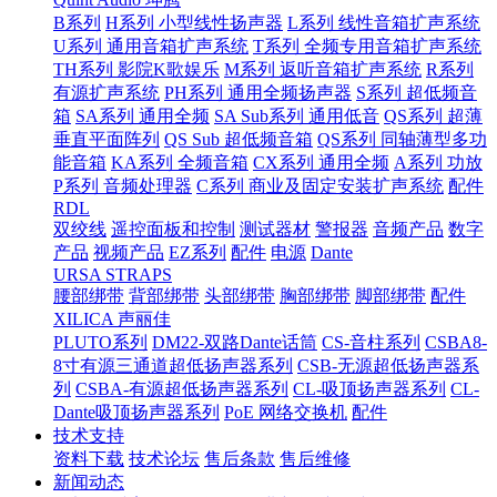
B系列
H系列 小型线性扬声器
L系列 线性音箱扩声系统
U系列 通用音箱扩声系统
T系列 全频专用音箱扩声系统
TH系列 影院K歌娱乐
M系列 返听音箱扩声系统
R系列
有源扩声系统
PH系列 通用全频扬声器
S系列 超低频音
箱
SA系列 通用全频
SA Sub系列 通用低音
QS系列 超薄
垂直平面阵列
QS Sub 超低频音箱
QS系列 同轴薄型多功
能音箱
KA系列 全频音箱
CX系列 通用全频
A系列 功放
P系列 音频处理器
C系列 商业及固定安装扩声系统
配件
RDL
双绞线
遥控面板和控制
测试器材
警报器
音频产品
数字
产品
视频产品
EZ系列
配件
电源
Dante
URSA STRAPS
腰部绑带
背部绑带
头部绑带
胸部绑带
脚部绑带
配件
XILICA 声丽佳
PLUTO系列
DM22-双路Dante话筒
CS-音柱系列
CSBA8-
8寸有源三通道超低扬声器系列
CSB-无源超低扬声器系
列
CSBA-有源超低扬声器系列
CL-吸顶扬声器系列
CL-
Dante吸顶扬声器系列
PoE 网络交换机
配件
技术支持
资料下载
技术论坛
售后条款
售后维修
新闻动态