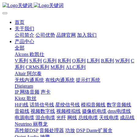
首页
关于我们
公司简介
公司优势
品牌官网
加入我们
产品中心
全部
Alcons 欧凯仕
V系列
S系列
G系列
R系列
Q系列
L系列
B系列
W系列
C
系列
CRMS系列
M系列
ALC系列
Altair 阿尔泰
无线内通系统
有线内通系统
提示灯系统
Digigram
IP 网络音频
声卡
Klotz 歌丝
HiFi线
话筒信号线
星绞信号线
模拟音频线
数字音频线
音箱线
视频数字线
视频模拟线
摄像机电缆
dmx电缆线
电源电缆
混合电缆
光纤
网线
总线电缆
天线电缆
成品线
Neutrino 丽尊龙
高性能DSP
音频处理器
功放
DSP Dante扩展盒
Quint Audio 坤腾