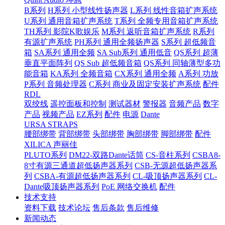
B系列
H系列 小型线性扬声器
L系列 线性音箱扩声系统
U系列 通用音箱扩声系统
T系列 全频专用音箱扩声系统
TH系列 影院K歌娱乐
M系列 返听音箱扩声系统
R系列
有源扩声系统
PH系列 通用全频扬声器
S系列 超低频音
箱
SA系列 通用全频
SA Sub系列 通用低音
QS系列 超薄
垂直平面阵列
QS Sub 超低频音箱
QS系列 同轴薄型多功
能音箱
KA系列 全频音箱
CX系列 通用全频
A系列 功放
P系列 音频处理器
C系列 商业及固定安装扩声系统
配件
RDL
双绞线
遥控面板和控制
测试器材
警报器
音频产品
数字
产品
视频产品
EZ系列
配件
电源
Dante
URSA STRAPS
腰部绑带
背部绑带
头部绑带
胸部绑带
脚部绑带
配件
XILICA 声丽佳
PLUTO系列
DM22-双路Dante话筒
CS-音柱系列
CSBA8-
8寸有源三通道超低扬声器系列
CSB-无源超低扬声器系
列
CSBA-有源超低扬声器系列
CL-吸顶扬声器系列
CL-
Dante吸顶扬声器系列
PoE 网络交换机
配件
技术支持
资料下载
技术论坛
售后条款
售后维修
新闻动态