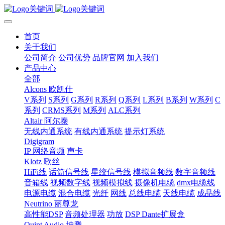
首页
关于我们
公司简介
公司优势
品牌官网
加入我们
产品中心
全部
Alcons 欧凯仕
V系列
S系列
G系列
R系列
Q系列
L系列
B系列
W系列
C
系列
CRMS系列
M系列
ALC系列
Altair 阿尔泰
无线内通系统
有线内通系统
提示灯系统
Digigram
IP 网络音频
声卡
Klotz 歌丝
HiFi线
话筒信号线
星绞信号线
模拟音频线
数字音频线
音箱线
视频数字线
视频模拟线
摄像机电缆
dmx电缆线
电源电缆
混合电缆
光纤
网线
总线电缆
天线电缆
成品线
Neutrino 丽尊龙
高性能DSP
音频处理器
功放
DSP Dante扩展盒
Quint Audio 坤腾