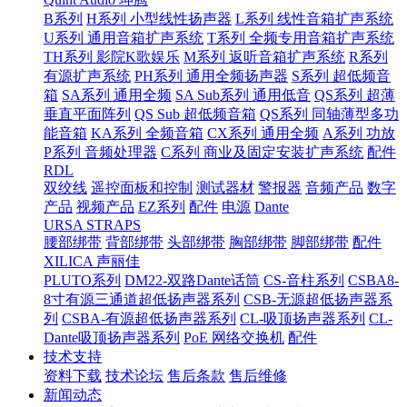
B系列
H系列 小型线性扬声器
L系列 线性音箱扩声系统
U系列 通用音箱扩声系统
T系列 全频专用音箱扩声系统
TH系列 影院K歌娱乐
M系列 返听音箱扩声系统
R系列
有源扩声系统
PH系列 通用全频扬声器
S系列 超低频音
箱
SA系列 通用全频
SA Sub系列 通用低音
QS系列 超薄
垂直平面阵列
QS Sub 超低频音箱
QS系列 同轴薄型多功
能音箱
KA系列 全频音箱
CX系列 通用全频
A系列 功放
P系列 音频处理器
C系列 商业及固定安装扩声系统
配件
RDL
双绞线
遥控面板和控制
测试器材
警报器
音频产品
数字
产品
视频产品
EZ系列
配件
电源
Dante
URSA STRAPS
腰部绑带
背部绑带
头部绑带
胸部绑带
脚部绑带
配件
XILICA 声丽佳
PLUTO系列
DM22-双路Dante话筒
CS-音柱系列
CSBA8-
8寸有源三通道超低扬声器系列
CSB-无源超低扬声器系
列
CSBA-有源超低扬声器系列
CL-吸顶扬声器系列
CL-
Dante吸顶扬声器系列
PoE 网络交换机
配件
技术支持
资料下载
技术论坛
售后条款
售后维修
新闻动态