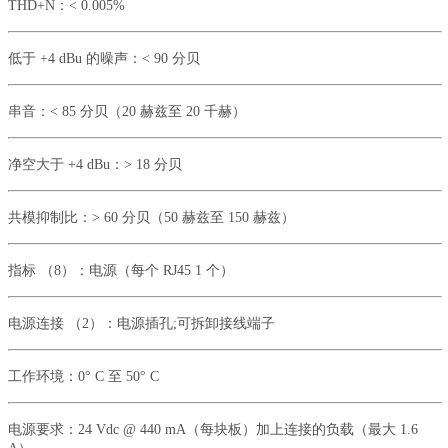
THD+N
：
< 0.005%
低于
+4 dBu
的噪声：
< 90
分贝
串音：
< 85
分贝（
20
赫兹至
20
千赫）
净空大于
+4 dBu
：
> 18
分贝
共模抑制比：
> 60
分贝（
50
赫兹至
150
赫兹）
指标
（
8
）：电源（每个
RJ45 1
个）
电源连接
（
2
）：电源插孔
;
可拆卸接线端子
工作环境：
0° C
至
50° C
电源要求：
24 Vdc @ 440 mA
（每块板）加上连接的负载（最大
1.6