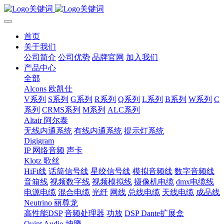
首页
关于我们
公司简介
公司优势
品牌官网
加入我们
产品中心
全部
Alcons 欧凯仕
V系列
S系列
G系列
R系列
Q系列
L系列
B系列
W系列
C
系列
CRMS系列
M系列
ALC系列
Altair 阿尔泰
无线内通系统
有线内通系统
提示灯系统
Digigram
IP 网络音频
声卡
Klotz 歌丝
HiFi线
话筒信号线
星绞信号线
模拟音频线
数字音频线
音箱线
视频数字线
视频模拟线
摄像机电缆
dmx电缆线
电源电缆
混合电缆
光纤
网线
总线电缆
天线电缆
成品线
Neutrino 丽尊龙
高性能DSP
音频处理器
功放
DSP Dante扩展盒
Quint Audio 坤腾