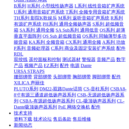
B系列
H系列 小型线性扬声器
L系列 线性音箱扩声系统
U系列 通用音箱扩声系统
T系列 全频专用音箱扩声系统
TH系列 影院K歌娱乐
M系列 返听音箱扩声系统
R系列
有源扩声系统
PH系列 通用全频扬声器
S系列 超低频音
箱
SA系列 通用全频
SA Sub系列 通用低音
QS系列 超薄
垂直平面阵列
QS Sub 超低频音箱
QS系列 同轴薄型多功
能音箱
KA系列 全频音箱
CX系列 通用全频
A系列 功放
P系列 音频处理器
C系列 商业及固定安装扩声系统
配件
RDL
双绞线
遥控面板和控制
测试器材
警报器
音频产品
数字
产品
视频产品
EZ系列
配件
电源
Dante
URSA STRAPS
腰部绑带
背部绑带
头部绑带
胸部绑带
脚部绑带
配件
XILICA 声丽佳
PLUTO系列
DM22-双路Dante话筒
CS-音柱系列
CSBA8-
8寸有源三通道超低扬声器系列
CSB-无源超低扬声器系
列
CSBA-有源超低扬声器系列
CL-吸顶扬声器系列
CL-
Dante吸顶扬声器系列
PoE 网络交换机
配件
技术支持
资料下载
技术论坛
售后条款
售后维修
新闻动态