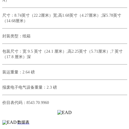
A
）
尺寸：
8.74
英寸（
22.2
厘米）宽
;
高
1.68
英寸（
4.27
厘米）
;
深
5.78
英寸
（
14.68
厘米）
封装类型：纸箱
包装尺寸：宽
9.5
英寸（
24.1
厘米）
;
高
2.25
英寸（
5.71
厘米）
;7
英寸
（
17.8
厘米）深
装运重量：
2.64
磅
报废电子电气设备重量：
2.3
磅
价目表代码：
8543.70.9960
数据表