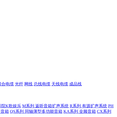
混合电缆
光纤
网线
总线电缆
天线电缆
成品线
影院K歌娱乐
M系列 返听音箱扩声系统
R系列 有源扩声系统
PH
低频音箱
QS系列 同轴薄型多功能音箱
KA系列 全频音箱
CX系列