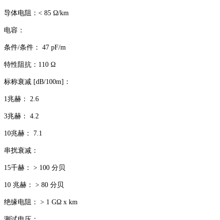
导体电阻：< 85 Ω/km
电容：
条件/条件： 47 pF/m
特性阻抗：110 Ω
标称衰减 [dB/100m]：
1兆赫： 2.6
3兆赫： 4.2
10兆赫： 7.1
串扰衰减：
15千赫： > 100 分贝
10 兆赫： > 80 分贝
绝缘电阻： > 1 GΩ x km
测试电压：