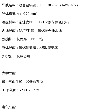
导线结构：绞合镀锡铜，7 x 0.20 mm （AWG 24/7）
导体横截面： 0.22 mm²
绝缘材料：泡沫皮PE，KLOTZ多芯颜色代码
内线屏蔽：铝/PET 箔 + 镀锡绞合排水线
副编带： 聚丙烯 （PP） 箔
整体屏蔽：镀锡铜编织，>85%覆盖率
外护套： 聚氯乙烯
力学性能
最小弯曲半径：10倍总直径
工作温度： -20°C / +70°C
电气性能