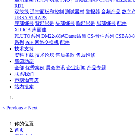
RDL
双绞线
遥控面板和控制
测试器材
警报器
音频产品
数字
URSA STRAPS
腰部绑带
背部绑带
头部绑带
胸部绑带
脚部绑带
配件
XILICA 声丽佳
PLUTO系列
DM22-双路Dante话筒
CS-音柱系列
CSBA
系列
PoE 网络交换机
配件
技术支持
资料下载
技术论坛
售后条款
售后维修
新闻动态
全部
优秀案例
展会资讯
企业新闻
产品专题
联系我们
声网淘宝店
站内搜索
<
Previous
>
Next
你的位置
首页