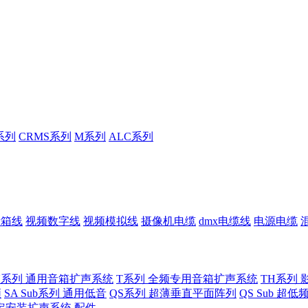
系列
CRMS系列
M系列
ALC系列
音箱线
视频数字线
视频模拟线
摄像机电缆
dmx电缆线
电源电缆
U系列 通用音箱扩声系统
T系列 全频专用音箱扩声系统
TH系列 
频
SA Sub系列 通用低音
QS系列 超薄垂直平面阵列
QS Sub 超
定安装扩声系统
配件