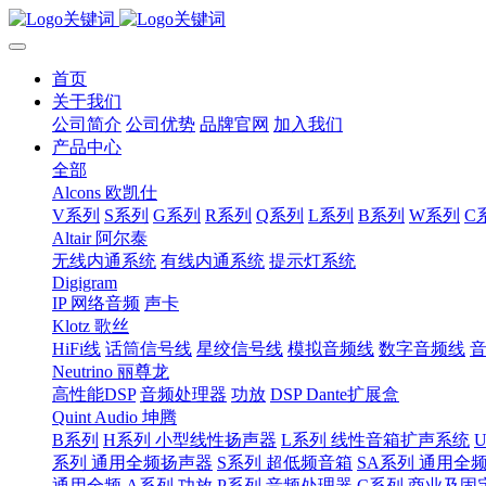
首页
关于我们
公司简介
公司优势
品牌官网
加入我们
产品中心
全部
Alcons 欧凯仕
V系列
S系列
G系列
R系列
Q系列
L系列
B系列
W系列
C
Altair 阿尔泰
无线内通系统
有线内通系统
提示灯系统
Digigram
IP 网络音频
声卡
Klotz 歌丝
HiFi线
话筒信号线
星绞信号线
模拟音频线
数字音频线
Neutrino 丽尊龙
高性能DSP
音频处理器
功放
DSP Dante扩展盒
Quint Audio 坤腾
B系列
H系列 小型线性扬声器
L系列 线性音箱扩声系统
系列 通用全频扬声器
S系列 超低频音箱
SA系列 通用全
通用全频
A系列 功放
P系列 音频处理器
C系列 商业及固