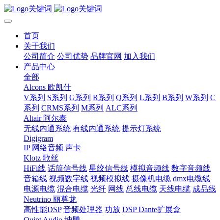
首页
关于我们
公司简介
公司优势
品牌官网
加入我们
产品中心
全部
Alcons 欧凯仕
V系列
S系列
G系列
R系列
Q系列
L系列
B系列
W系列
C
系列
CRMS系列
M系列
ALC系列
Altair 阿尔泰
无线内通系统
有线内通系统
提示灯系统
Digigram
IP 网络音频
声卡
Klotz 歌丝
HiFi线
话筒信号线
星绞信号线
模拟音频线
数字音频线
音箱线
视频数字线
视频模拟线
摄像机电缆
dmx电缆线
电源电缆
混合电缆
光纤
网线
总线电缆
天线电缆
成品线
Neutrino 丽尊龙
高性能DSP
音频处理器
功放
DSP Dante扩展盒
Quint Audio 坤腾