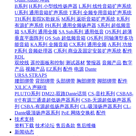
B系列
H系列 小型线性扬声器
L系列 线性音箱扩声系统
U系列 通用音箱扩声系统
T系列 全频专用音箱扩声系统
TH系列 影院K歌娱乐
M系列 返听音箱扩声系统
R系列
有源扩声系统
PH系列 通用全频扬声器
S系列 超低频音
箱
SA系列 通用全频
SA Sub系列 通用低音
QS系列 超薄
垂直平面阵列
QS Sub 超低频音箱
QS系列 同轴薄型多功
能音箱
KA系列 全频音箱
CX系列 通用全频
A系列 功放
P系列 音频处理器
C系列 商业及固定安装扩声系统
配件
RDL
双绞线
遥控面板和控制
测试器材
警报器
音频产品
数字
产品
视频产品
EZ系列
配件
电源
Dante
URSA STRAPS
腰部绑带
背部绑带
头部绑带
胸部绑带
脚部绑带
配件
XILICA 声丽佳
PLUTO系列
DM22-双路Dante话筒
CS-音柱系列
CSBA8-
8寸有源三通道超低扬声器系列
CSB-无源超低扬声器系
列
CSBA-有源超低扬声器系列
CL-吸顶扬声器系列
CL-
Dante吸顶扬声器系列
PoE 网络交换机
配件
技术支持
资料下载
技术论坛
售后条款
售后维修
新闻动态