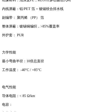
绝缘材料：泡沫皮PE，KLOTZ多芯颜色代码
内线屏蔽：铝/PET 箔 + 镀锡绞合排水线
副编带： 聚丙烯 （PP） 箔
整体屏蔽：镀锡铜编织，>85%覆盖率
外护套： PUR
力学性能
最小弯曲半径：10倍总直径
工作温度： -40°C / +85°C
电气性能
导体电阻：< 85 Ω/km
电容：