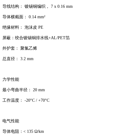
导线结构： 镀锡铜编织， 7 x 0.16 mm
导体横截面： 0.14 mm²
绝缘材料： 泡沫皮 PE
屏蔽：绞合镀锡铜排水线+AL/PET箔
外护套： 聚氯乙烯
总直径： 3.2 mm
力学性能
最小弯曲半径： 20 mm
工作温度： -20°C / +70°C
电气性能
导体电阻：< 135 Ω/km