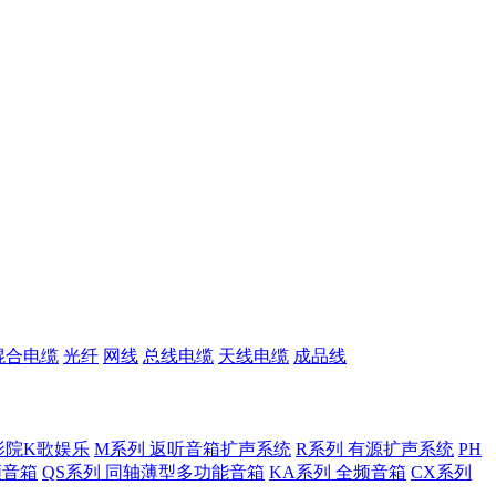
混合电缆
光纤
网线
总线电缆
天线电缆
成品线
影院K歌娱乐
M系列 返听音箱扩声系统
R系列 有源扩声系统
PH
低频音箱
QS系列 同轴薄型多功能音箱
KA系列 全频音箱
CX系列