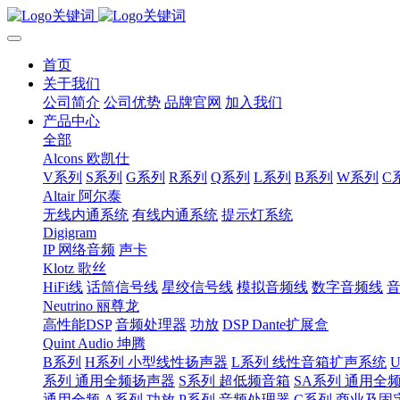
首页
关于我们
公司简介
公司优势
品牌官网
加入我们
产品中心
全部
Alcons 欧凯仕
V系列
S系列
G系列
R系列
Q系列
L系列
B系列
W系列
C
Altair 阿尔泰
无线内通系统
有线内通系统
提示灯系统
Digigram
IP 网络音频
声卡
Klotz 歌丝
HiFi线
话筒信号线
星绞信号线
模拟音频线
数字音频线
Neutrino 丽尊龙
高性能DSP
音频处理器
功放
DSP Dante扩展盒
Quint Audio 坤腾
B系列
H系列 小型线性扬声器
L系列 线性音箱扩声系统
系列 通用全频扬声器
S系列 超低频音箱
SA系列 通用全
通用全频
A系列 功放
P系列 音频处理器
C系列 商业及固