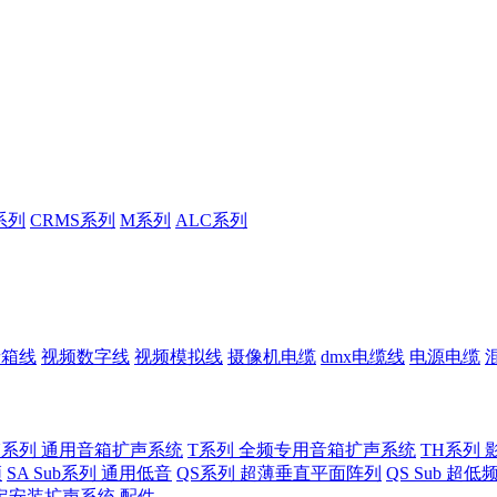
系列
CRMS系列
M系列
ALC系列
音箱线
视频数字线
视频模拟线
摄像机电缆
dmx电缆线
电源电缆
U系列 通用音箱扩声系统
T系列 全频专用音箱扩声系统
TH系列 
频
SA Sub系列 通用低音
QS系列 超薄垂直平面阵列
QS Sub 超
定安装扩声系统
配件