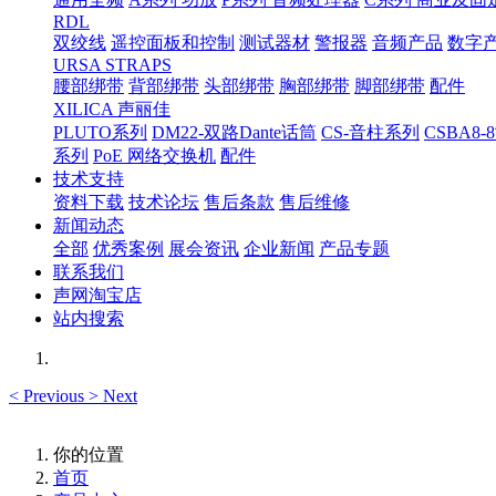
RDL
双绞线
遥控面板和控制
测试器材
警报器
音频产品
数字
URSA STRAPS
腰部绑带
背部绑带
头部绑带
胸部绑带
脚部绑带
配件
XILICA 声丽佳
PLUTO系列
DM22-双路Dante话筒
CS-音柱系列
CSBA
系列
PoE 网络交换机
配件
技术支持
资料下载
技术论坛
售后条款
售后维修
新闻动态
全部
优秀案例
展会资讯
企业新闻
产品专题
联系我们
声网淘宝店
站内搜索
<
Previous
>
Next
你的位置
首页