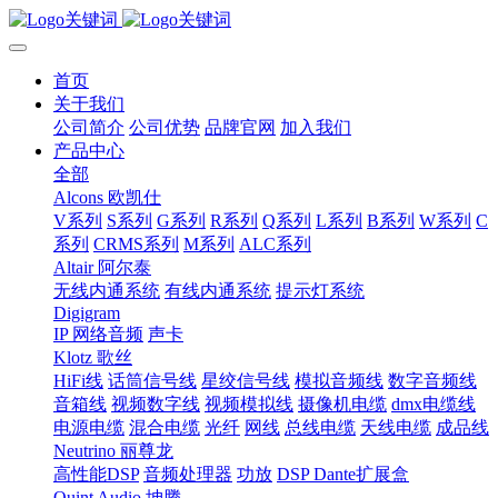
首页
关于我们
公司简介
公司优势
品牌官网
加入我们
产品中心
全部
Alcons 欧凯仕
V系列
S系列
G系列
R系列
Q系列
L系列
B系列
W系列
C
系列
CRMS系列
M系列
ALC系列
Altair 阿尔泰
无线内通系统
有线内通系统
提示灯系统
Digigram
IP 网络音频
声卡
Klotz 歌丝
HiFi线
话筒信号线
星绞信号线
模拟音频线
数字音频线
音箱线
视频数字线
视频模拟线
摄像机电缆
dmx电缆线
电源电缆
混合电缆
光纤
网线
总线电缆
天线电缆
成品线
Neutrino 丽尊龙
高性能DSP
音频处理器
功放
DSP Dante扩展盒
Quint Audio 坤腾