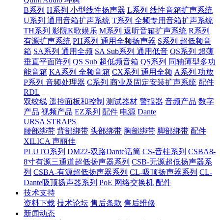
B系列
H系列 小型线性扬声器
L系列 线性音箱扩声系统
U系列 通用音箱扩声系统
T系列 全频专用音箱扩声系统
TH系列 影院K歌娱乐
M系列 返听音箱扩声系统
R系列
有源扩声系统
PH系列 通用全频扬声器
S系列 超低频音
箱
SA系列 通用全频
SA Sub系列 通用低音
QS系列 超薄
垂直平面阵列
QS Sub 超低频音箱
QS系列 同轴薄型多功
能音箱
KA系列 全频音箱
CX系列 通用全频
A系列 功放
P系列 音频处理器
C系列 商业及固定安装扩声系统
配件
RDL
双绞线
遥控面板和控制
测试器材
警报器
音频产品
数字
产品
视频产品
EZ系列
配件
电源
Dante
URSA STRAPS
腰部绑带
背部绑带
头部绑带
胸部绑带
脚部绑带
配件
XILICA 声丽佳
PLUTO系列
DM22-双路Dante话筒
CS-音柱系列
CSBA8-
8寸有源三通道超低扬声器系列
CSB-无源超低扬声器系
列
CSBA-有源超低扬声器系列
CL-吸顶扬声器系列
CL-
Dante吸顶扬声器系列
PoE 网络交换机
配件
技术支持
资料下载
技术论坛
售后条款
售后维修
新闻动态