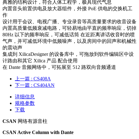
典雅的结构设计，符合人体工程学，极具现代气息
内置音头前置供电及放大器组件，外接 PoE 供电的交换机工
作
设计用于会议、电视广播、专业录音等高质量要求的收音设备
内置高质量低频衰减电路，可轻易地由平直的频率响应，切掉
80Hz 以下的频率响应，可减低话筒 在近距离讲话收音时的喷
气声，并可减低环境中低频噪声，以及房间中的回声和机械性
的震动声
集成到 XilicaDesigner 的设备库中，可拖放到软件编辑区中设
计路由和其它 Xilica 产品 配合使用
在 Dante 音频网络中，可拓展至 512 路双向音频通道
上一篇
: CS408A
下一篇
: CS404AN
详细信息
规格参数
下载
CSAN
网络有源音柱
CSAN Active Column with Dante