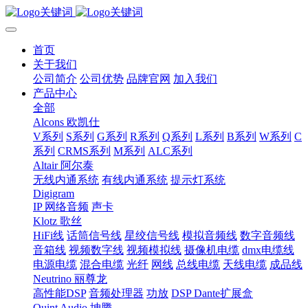
首页
关于我们
公司简介
公司优势
品牌官网
加入我们
产品中心
全部
Alcons 欧凯仕
V系列
S系列
G系列
R系列
Q系列
L系列
B系列
W系列
C
系列
CRMS系列
M系列
ALC系列
Altair 阿尔泰
无线内通系统
有线内通系统
提示灯系统
Digigram
IP 网络音频
声卡
Klotz 歌丝
HiFi线
话筒信号线
星绞信号线
模拟音频线
数字音频线
音箱线
视频数字线
视频模拟线
摄像机电缆
dmx电缆线
电源电缆
混合电缆
光纤
网线
总线电缆
天线电缆
成品线
Neutrino 丽尊龙
高性能DSP
音频处理器
功放
DSP Dante扩展盒
Quint Audio 坤腾