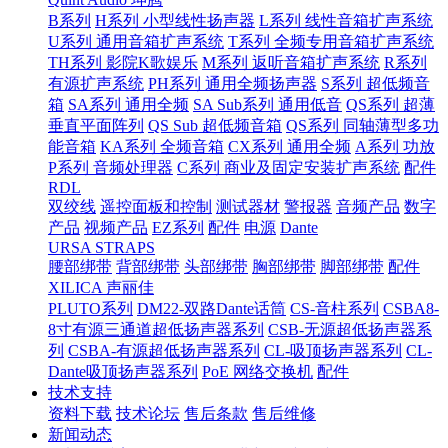
B系列
H系列 小型线性扬声器
L系列 线性音箱扩声系统
U系列 通用音箱扩声系统
T系列 全频专用音箱扩声系统
TH系列 影院K歌娱乐
M系列 返听音箱扩声系统
R系列
有源扩声系统
PH系列 通用全频扬声器
S系列 超低频音
箱
SA系列 通用全频
SA Sub系列 通用低音
QS系列 超薄
垂直平面阵列
QS Sub 超低频音箱
QS系列 同轴薄型多功
能音箱
KA系列 全频音箱
CX系列 通用全频
A系列 功放
P系列 音频处理器
C系列 商业及固定安装扩声系统
配件
RDL
双绞线
遥控面板和控制
测试器材
警报器
音频产品
数字
产品
视频产品
EZ系列
配件
电源
Dante
URSA STRAPS
腰部绑带
背部绑带
头部绑带
胸部绑带
脚部绑带
配件
XILICA 声丽佳
PLUTO系列
DM22-双路Dante话筒
CS-音柱系列
CSBA8-
8寸有源三通道超低扬声器系列
CSB-无源超低扬声器系
列
CSBA-有源超低扬声器系列
CL-吸顶扬声器系列
CL-
Dante吸顶扬声器系列
PoE 网络交换机
配件
技术支持
资料下载
技术论坛
售后条款
售后维修
新闻动态