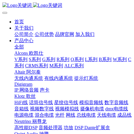
首页
关于我们
公司简介
公司优势
品牌官网
加入我们
产品中心
全部
Alcons 欧凯仕
V系列
S系列
G系列
R系列
Q系列
L系列
B系列
W系列
C
系列
CRMS系列
M系列
ALC系列
Altair 阿尔泰
无线内通系统
有线内通系统
提示灯系统
Digigram
IP 网络音频
声卡
Klotz 歌丝
HiFi线
话筒信号线
星绞信号线
模拟音频线
数字音频线
音箱线
视频数字线
视频模拟线
摄像机电缆
dmx电缆线
电源电缆
混合电缆
光纤
网线
总线电缆
天线电缆
成品线
Neutrino 丽尊龙
高性能DSP
音频处理器
功放
DSP Dante扩展盒
Quint Audio 坤腾