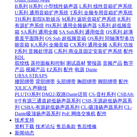
B系列
H系列 小型线性扬声器
L系列 线性音箱扩声系统
U系列 通用音箱扩声系统
T系列 全频专用音箱扩声系统
TH系列 影院K歌娱乐
M系列 返听音箱扩声系统
R系列
有源扩声系统
PH系列 通用全频扬声器
S系列 超低频音
箱
SA系列 通用全频
SA Sub系列 通用低音
QS系列 超薄
垂直平面阵列
QS Sub 超低频音箱
QS系列 同轴薄型多功
能音箱
KA系列 全频音箱
CX系列 通用全频
A系列 功放
P系列 音频处理器
C系列 商业及固定安装扩声系统
配件
RDL
双绞线
遥控面板和控制
测试器材
警报器
音频产品
数字
产品
视频产品
EZ系列
配件
电源
Dante
URSA STRAPS
腰部绑带
背部绑带
头部绑带
胸部绑带
脚部绑带
配件
XILICA 声丽佳
PLUTO系列
DM22-双路Dante话筒
CS-音柱系列
CSBA8-
8寸有源三通道超低扬声器系列
CSB-无源超低扬声器系
列
CSBA-有源超低扬声器系列
CL-吸顶扬声器系列
CL-
Dante吸顶扬声器系列
PoE 网络交换机
配件
技术支持
资料下载
技术论坛
售后条款
售后维修
新闻动态