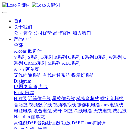
首页
关于我们
公司简介
公司优势
品牌官网
加入我们
产品中心
全部
Alcons 欧凯仕
V系列
S系列
G系列
R系列
Q系列
L系列
B系列
W系列
C
系列
CRMS系列
M系列
ALC系列
Altair 阿尔泰
无线内通系统
有线内通系统
提示灯系统
Digigram
IP 网络音频
声卡
Klotz 歌丝
HiFi线
话筒信号线
星绞信号线
模拟音频线
数字音频线
音箱线
视频数字线
视频模拟线
摄像机电缆
dmx电缆线
电源电缆
混合电缆
光纤
网线
总线电缆
天线电缆
成品线
Neutrino 丽尊龙
高性能DSP
音频处理器
功放
DSP Dante扩展盒
Quint Audio 坤腾