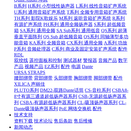
B系列
H系列 小型线性扬声器
L系列 线性音箱扩声系统
U系列 通用音箱扩声系统
T系列 全频专用音箱扩声系统
TH系列 影院K歌娱乐
M系列 返听音箱扩声系统
R系列
有源扩声系统
PH系列 通用全频扬声器
S系列 超低频音
箱
SA系列 通用全频
SA Sub系列 通用低音
QS系列 超薄
垂直平面阵列
QS Sub 超低频音箱
QS系列 同轴薄型多功
能音箱
KA系列 全频音箱
CX系列 通用全频
A系列 功放
P系列 音频处理器
C系列 商业及固定安装扩声系统
配件
RDL
双绞线
遥控面板和控制
测试器材
警报器
音频产品
数字
产品
视频产品
EZ系列
配件
电源
Dante
URSA STRAPS
腰部绑带
背部绑带
头部绑带
胸部绑带
脚部绑带
配件
XILICA 声丽佳
PLUTO系列
DM22-双路Dante话筒
CS-音柱系列
CSBA8-
8寸有源三通道超低扬声器系列
CSB-无源超低扬声器系
列
CSBA-有源超低扬声器系列
CL-吸顶扬声器系列
CL-
Dante吸顶扬声器系列
PoE 网络交换机
配件
技术支持
资料下载
技术论坛
售后条款
售后维修
新闻动态