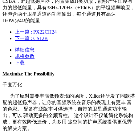
CSBA，8”超低扬声器，内置集成H类功放，能够产生浑厚有
力的超低能量，具有38Hz-120Hz（±10dB）的平坦频率响应，
还包含两个卫星通道的功率输出，每个通道具有高达
160W@4Ω的能量
上一篇
: PX22CH24
下一篇
: CS12B
详细信息
规格参数
下载
Maximize The Possibility
千变万化
为了应对需要丰满低频表现的场所，Xilica还研发了同款搭
配的超低扬声器，让你的音频系统在音乐的表现上有更丰 富
的色彩。 配备有源版本可供选择，自带的卫星通道功率输
出，可以 驱动更多的全频音柱。 这个设计不仅能简化系统构
成，更有效降低造价，为多用 途空间的扩声系统提供更优秀
的解决方案。