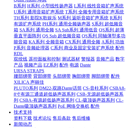
B系列
H系列 小型线性扬声器
L系列 线性音箱扩声系统
U系列 通用音箱扩声系统
T系列 全频专用音箱扩声系统
TH系列 影院K歌娱乐
M系列 返听音箱扩声系统
R系列
有源扩声系统
PH系列 通用全频扬声器
S系列 超低频音
箱
SA系列 通用全频
SA Sub系列 通用低音
QS系列 超薄
垂直平面阵列
QS Sub 超低频音箱
QS系列 同轴薄型多功
能音箱
KA系列 全频音箱
CX系列 通用全频
A系列 功放
P系列 音频处理器
C系列 商业及固定安装扩声系统
配件
RDL
双绞线
遥控面板和控制
测试器材
警报器
音频产品
数字
产品
视频产品
EZ系列
配件
电源
Dante
URSA STRAPS
腰部绑带
背部绑带
头部绑带
胸部绑带
脚部绑带
配件
XILICA 声丽佳
PLUTO系列
DM22-双路Dante话筒
CS-音柱系列
CSBA8-
8寸有源三通道超低扬声器系列
CSB-无源超低扬声器系
列
CSBA-有源超低扬声器系列
CL-吸顶扬声器系列
CL-
Dante吸顶扬声器系列
PoE 网络交换机
配件
技术支持
资料下载
技术论坛
售后条款
售后维修
新闻动态