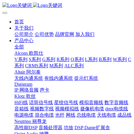
首页
关于我们
公司简介
公司优势
品牌官网
加入我们
产品中心
全部
Alcons 欧凯仕
V系列
S系列
G系列
R系列
Q系列
L系列
B系列
W系列
C
系列
CRMS系列
M系列
ALC系列
Altair 阿尔泰
无线内通系统
有线内通系统
提示灯系统
Digigram
IP 网络音频
声卡
Klotz 歌丝
HiFi线
话筒信号线
星绞信号线
模拟音频线
数字音频线
音箱线
视频数字线
视频模拟线
摄像机电缆
dmx电缆线
电源电缆
混合电缆
光纤
网线
总线电缆
天线电缆
成品线
Neutrino 丽尊龙
高性能DSP
音频处理器
功放
DSP Dante扩展盒
Quint Audio 坤腾