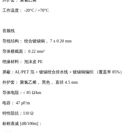
外护套： 聚氯乙烯
工作温度： -20°C / +70°C
音频线
导线结构： 绞合镀锡铜， 7 x 0.20 mm
导体横截面： 0.22 mm²
绝缘材料： 泡沫皮 PE
屏蔽：AL/PET 箔 + 镀锡绞合排水线 + 镀锡铜编织 （覆盖率 85%）
外护套： 聚氯乙烯， 黑色， 直径 4.5 mm
导体电阻：< 85 Ω/km
电容： 47 pF/m
特性阻抗：110 Ω
标称衰减 [dB/100m]：