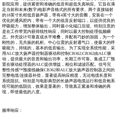
影院应用，提供紧密和准确的低音和超低失真响应。它旨在满
足当前和未来(数字)电影声音格式的所有要求。两个直接辐射
的18英寸长程低音扬声器，带有4英寸大的音圈，安装在一个
优化的通风腔内，带有一个大的低音反射端口，以提供优良的
呼吸能力，增加整体输出，同时最小化端口压缩。特别注意的
是在工作带宽内获得线性响应，同时以最大控制处理低频瞬
态。外壳设计可垂直或水平堆叠，并配有巧妙的加固，为一个
刚性的，无共振的机柜。中心位置的反射通气口，使最大的呼
吸能力，持续的，基本的低音输出。为了实现全系统性能，采
用ALC放大扬声器控制器驱动和控制CB362;CB362由ALC驱
动，提供最大的音质和输出功率，长期工作可靠。集成工厂预
置在驱动处理器的ALC提供增益，相位和滤波匹配。信号完
整性传感™预接线确保CB362和ALC放大扬声器控制器之间的
完整电缆/连接器补偿，显著提高响应精度，无论电缆长度和
系统阻抗。特别是与电影典型的长扬声器电缆运行和低音炮系
统可能的低阻抗，效果是显著的，导致真正紧凑和准确的再
现，即使最低的八度。
频率响应：