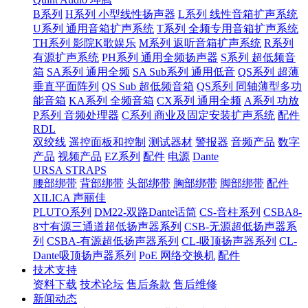
B系列
H系列 小型线性扬声器
L系列 线性音箱扩声系统
U系列 通用音箱扩声系统
T系列 全频专用音箱扩声系统
TH系列 影院K歌娱乐
M系列 返听音箱扩声系统
R系列
有源扩声系统
PH系列 通用全频扬声器
S系列 超低频音
箱
SA系列 通用全频
SA Sub系列 通用低音
QS系列 超薄
垂直平面阵列
QS Sub 超低频音箱
QS系列 同轴薄型多功
能音箱
KA系列 全频音箱
CX系列 通用全频
A系列 功放
P系列 音频处理器
C系列 商业及固定安装扩声系统
配件
RDL
双绞线
遥控面板和控制
测试器材
警报器
音频产品
数字
产品
视频产品
EZ系列
配件
电源
Dante
URSA STRAPS
腰部绑带
背部绑带
头部绑带
胸部绑带
脚部绑带
配件
XILICA 声丽佳
PLUTO系列
DM22-双路Dante话筒
CS-音柱系列
CSBA8-
8寸有源三通道超低扬声器系列
CSB-无源超低扬声器系
列
CSBA-有源超低扬声器系列
CL-吸顶扬声器系列
CL-
Dante吸顶扬声器系列
PoE 网络交换机
配件
技术支持
资料下载
技术论坛
售后条款
售后维修
新闻动态