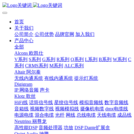
首页
关于我们
公司简介
公司优势
品牌官网
加入我们
产品中心
全部
Alcons 欧凯仕
V系列
S系列
G系列
R系列
Q系列
L系列
B系列
W系列
C
系列
CRMS系列
M系列
ALC系列
Altair 阿尔泰
无线内通系统
有线内通系统
提示灯系统
Digigram
IP 网络音频
声卡
Klotz 歌丝
HiFi线
话筒信号线
星绞信号线
模拟音频线
数字音频线
音箱线
视频数字线
视频模拟线
摄像机电缆
dmx电缆线
电源电缆
混合电缆
光纤
网线
总线电缆
天线电缆
成品线
Neutrino 丽尊龙
高性能DSP
音频处理器
功放
DSP Dante扩展盒
Quint Audio 坤腾