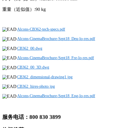
重量（近似值）:90 kg
Alcons-CB362-tech-specs.pdf
Alcons-CinemaBrochure-Sept18_Deu-lo-res.pdf
CB362_00.dwg
Alcons-CinemaBrochure-Sept18_Fre-lo-res.pdf
CB362_00_3D.dwg
CB362_dimensional-drawing1.jpg
CB362_hires-photo.jpg
Alcons-CinemaBrochure-Sept18_Eng-lo-res.pdf
服务电话：800 830 3899