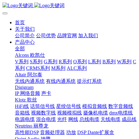
首页
关于我们
公司简介
公司优势
品牌官网
加入我们
产品中心
全部
Alcons 欧凯仕
V系列
S系列
G系列
R系列
Q系列
L系列
B系列
W系列
C
系列
CRMS系列
M系列
ALC系列
Altair 阿尔泰
无线内通系统
有线内通系统
提示灯系统
Digigram
IP 网络音频
声卡
Klotz 歌丝
HiFi线
话筒信号线
星绞信号线
模拟音频线
数字音频线
音箱线
视频数字线
视频模拟线
摄像机电缆
dmx电缆线
电源电缆
混合电缆
光纤
网线
总线电缆
天线电缆
成品线
Neutrino 丽尊龙
高性能DSP
音频处理器
功放
DSP Dante扩展盒
Quint Audio 坤腾