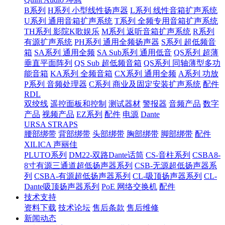
B系列
H系列 小型线性扬声器
L系列 线性音箱扩声系统
U系列 通用音箱扩声系统
T系列 全频专用音箱扩声系统
TH系列 影院K歌娱乐
M系列 返听音箱扩声系统
R系列
有源扩声系统
PH系列 通用全频扬声器
S系列 超低频音
箱
SA系列 通用全频
SA Sub系列 通用低音
QS系列 超薄
垂直平面阵列
QS Sub 超低频音箱
QS系列 同轴薄型多功
能音箱
KA系列 全频音箱
CX系列 通用全频
A系列 功放
P系列 音频处理器
C系列 商业及固定安装扩声系统
配件
RDL
双绞线
遥控面板和控制
测试器材
警报器
音频产品
数字
产品
视频产品
EZ系列
配件
电源
Dante
URSA STRAPS
腰部绑带
背部绑带
头部绑带
胸部绑带
脚部绑带
配件
XILICA 声丽佳
PLUTO系列
DM22-双路Dante话筒
CS-音柱系列
CSBA8-
8寸有源三通道超低扬声器系列
CSB-无源超低扬声器系
列
CSBA-有源超低扬声器系列
CL-吸顶扬声器系列
CL-
Dante吸顶扬声器系列
PoE 网络交换机
配件
技术支持
资料下载
技术论坛
售后条款
售后维修
新闻动态