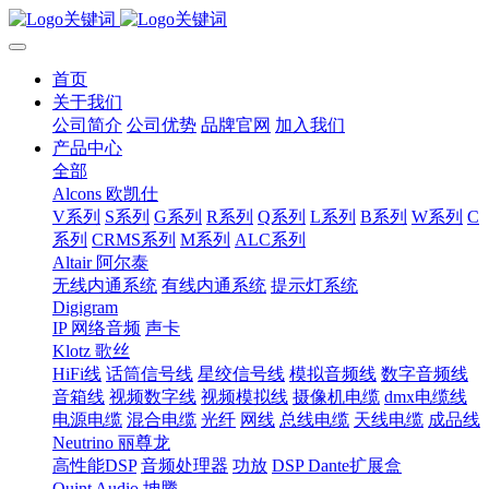
首页
关于我们
公司简介
公司优势
品牌官网
加入我们
产品中心
全部
Alcons 欧凯仕
V系列
S系列
G系列
R系列
Q系列
L系列
B系列
W系列
C
系列
CRMS系列
M系列
ALC系列
Altair 阿尔泰
无线内通系统
有线内通系统
提示灯系统
Digigram
IP 网络音频
声卡
Klotz 歌丝
HiFi线
话筒信号线
星绞信号线
模拟音频线
数字音频线
音箱线
视频数字线
视频模拟线
摄像机电缆
dmx电缆线
电源电缆
混合电缆
光纤
网线
总线电缆
天线电缆
成品线
Neutrino 丽尊龙
高性能DSP
音频处理器
功放
DSP Dante扩展盒
Quint Audio 坤腾