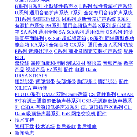
B系列
H系列 小型线性扬声器
L系列 线性音箱扩声系统
U系列 通用音箱扩声系统
T系列 全频专用音箱扩声系统
TH系列 影院K歌娱乐
M系列 返听音箱扩声系统
R系列
有源扩声系统
PH系列 通用全频扬声器
S系列 超低频音
箱
SA系列 通用全频
SA Sub系列 通用低音
QS系列 超薄
垂直平面阵列
QS Sub 超低频音箱
QS系列 同轴薄型多功
能音箱
KA系列 全频音箱
CX系列 通用全频
A系列 功放
P系列 音频处理器
C系列 商业及固定安装扩声系统
配件
RDL
双绞线
遥控面板和控制
测试器材
警报器
音频产品
数字
产品
视频产品
EZ系列
配件
电源
Dante
URSA STRAPS
腰部绑带
背部绑带
头部绑带
胸部绑带
脚部绑带
配件
XILICA 声丽佳
PLUTO系列
DM22-双路Dante话筒
CS-音柱系列
CSBA8-
8寸有源三通道超低扬声器系列
CSB-无源超低扬声器系
列
CSBA-有源超低扬声器系列
CL-吸顶扬声器系列
CL-
Dante吸顶扬声器系列
PoE 网络交换机
配件
技术支持
资料下载
技术论坛
售后条款
售后维修
新闻动态