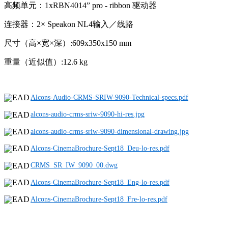
高频单元：1xRBN4014” pro - ribbon 驱动器
连接器：2× Speakon NL4输入／线路
尺寸（高×宽×深）:609x350x150 mm
重量（近似值）:12.6 kg
Alcons-Audio-CRMS-SRIW-9090-Technical-specs.pdf
alcons-audio-crms-sriw-9090-hi-res.jpg
alcons-audio-crms-sriw-9090-dimensional-drawing.jpg
Alcons-CinemaBrochure-Sept18_Deu-lo-res.pdf
CRMS_SR_IW_9090_00.dwg
Alcons-CinemaBrochure-Sept18_Eng-lo-res.pdf
Alcons-CinemaBrochure-Sept18_Fre-lo-res.pdf