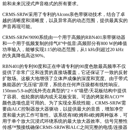
前和未来沉浸式声音格式的所有要求。
CRMS-SRIW采用了专利的Alcons亲色带驱动技术，结合了卓
越的清晰度和清晰度，以及异常高的动态范围，提供最真实的
声音再现可能。
CRMS-SRIW/9090系统由一个用于高频的RBN401亲带驱动器
和一个用于低频复制的排气8”中低音;高频部分有800 W的峰值
功率输入，能够实现1:15的动态范围，从1 kHz到超过20 kHz
的失真降低高达90%。
RBN401的专利90度和正在申请专利的90度色散最高频率不仅
提供了非常广泛和连贯的直接场覆盖，它还保证了一致的反射
扩散场。这极大地增强了立体声成像的深度和宽度。由于带式
换能器的“无压缩”原理，系统在任何声压级都有线性响应。
150mm/5.9-in的浅外壳在典型的“2 × 6”墙壁/天花板结构中提供
了容易、低轮廓的墙内或天花板安装。可选的烤架和ACO™
颜色选项也是可用的。为了实现全系统性能，CRMS-SRIW需
要由ALC控制器放大器驱动，以提供最大的音质，增加净空
度和最大的工作可靠性。该系统有8欧姆和4欧姆两种版本，可
用于单个放大沉浸式环绕系统的最大放大器效率。信号完整性
传感™预接线确保CRMS-SRIW和ALC之间完整的电缆/连接器