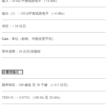
输入：
50 kΩ 平衡线路电平 （+4 dBu）
输出（
2）：
150 Ω平衡线路电平 （+4 dBu）
净空：
> 18 分贝
Gain
：
单位（标称、均衡设置平坦）
带外滚降：
18 分贝/倍频程
全量程输出：
频率响应：
100 赫兹 至 30 千赫 （± 0.5 分贝）
THD+N：
< 0.075% （100 Hz 至 30 kHz）