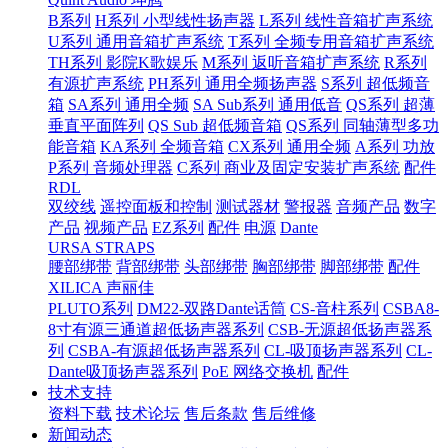
B系列
H系列 小型线性扬声器
L系列 线性音箱扩声系统
U系列 通用音箱扩声系统
T系列 全频专用音箱扩声系统
TH系列 影院K歌娱乐
M系列 返听音箱扩声系统
R系列
有源扩声系统
PH系列 通用全频扬声器
S系列 超低频音
箱
SA系列 通用全频
SA Sub系列 通用低音
QS系列 超薄
垂直平面阵列
QS Sub 超低频音箱
QS系列 同轴薄型多功
能音箱
KA系列 全频音箱
CX系列 通用全频
A系列 功放
P系列 音频处理器
C系列 商业及固定安装扩声系统
配件
RDL
双绞线
遥控面板和控制
测试器材
警报器
音频产品
数字
产品
视频产品
EZ系列
配件
电源
Dante
URSA STRAPS
腰部绑带
背部绑带
头部绑带
胸部绑带
脚部绑带
配件
XILICA 声丽佳
PLUTO系列
DM22-双路Dante话筒
CS-音柱系列
CSBA8-
8寸有源三通道超低扬声器系列
CSB-无源超低扬声器系
列
CSBA-有源超低扬声器系列
CL-吸顶扬声器系列
CL-
Dante吸顶扬声器系列
PoE 网络交换机
配件
技术支持
资料下载
技术论坛
售后条款
售后维修
新闻动态