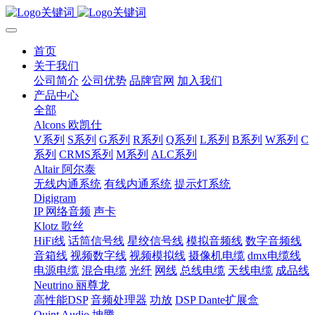
首页
关于我们
公司简介
公司优势
品牌官网
加入我们
产品中心
全部
Alcons 欧凯仕
V系列
S系列
G系列
R系列
Q系列
L系列
B系列
W系列
C
系列
CRMS系列
M系列
ALC系列
Altair 阿尔泰
无线内通系统
有线内通系统
提示灯系统
Digigram
IP 网络音频
声卡
Klotz 歌丝
HiFi线
话筒信号线
星绞信号线
模拟音频线
数字音频线
音箱线
视频数字线
视频模拟线
摄像机电缆
dmx电缆线
电源电缆
混合电缆
光纤
网线
总线电缆
天线电缆
成品线
Neutrino 丽尊龙
高性能DSP
音频处理器
功放
DSP Dante扩展盒
Quint Audio 坤腾