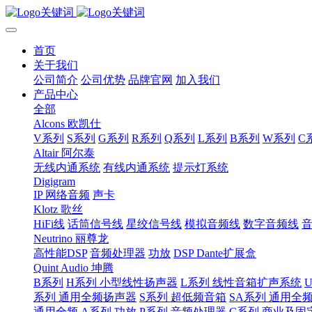
首页
关于我们
公司简介
公司优势
品牌官网
加入我们
产品中心
全部
Alcons 欧凯仕
V系列
S系列
G系列
R系列
Q系列
L系列
B系列
W系列
C
Altair 阿尔泰
无线内通系统
有线内通系统
提示灯系统
Digigram
IP 网络音频
声卡
Klotz 歌丝
HiFi线
话筒信号线
星绞信号线
模拟音频线
数字音频线
Neutrino 丽尊龙
高性能DSP
音频处理器
功放
DSP Dante扩展盒
Quint Audio 坤腾
B系列
H系列 小型线性扬声器
L系列 线性音箱扩声系统
系列 通用全频扬声器
S系列 超低频音箱
SA系列 通用全
通用全频
A系列 功放
P系列 音频处理器
C系列 商业及固