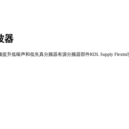
波器
噪声和低失真分频器有源分频器部件RDL Supply Flext