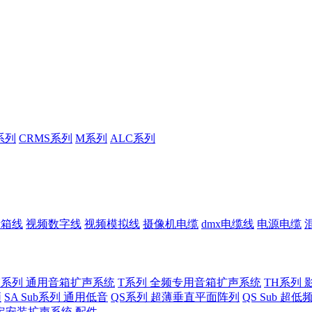
系列
CRMS系列
M系列
ALC系列
音箱线
视频数字线
视频模拟线
摄像机电缆
dmx电缆线
电源电缆
U系列 通用音箱扩声系统
T系列 全频专用音箱扩声系统
TH系列 
频
SA Sub系列 通用低音
QS系列 超薄垂直平面阵列
QS Sub 超
定安装扩声系统
配件