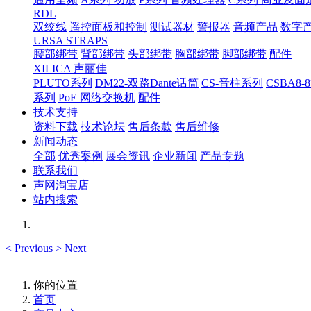
RDL
双绞线
遥控面板和控制
测试器材
警报器
音频产品
数字
URSA STRAPS
腰部绑带
背部绑带
头部绑带
胸部绑带
脚部绑带
配件
XILICA 声丽佳
PLUTO系列
DM22-双路Dante话筒
CS-音柱系列
CSBA
系列
PoE 网络交换机
配件
技术支持
资料下载
技术论坛
售后条款
售后维修
新闻动态
全部
优秀案例
展会资讯
企业新闻
产品专题
联系我们
声网淘宝店
站内搜索
<
Previous
>
Next
你的位置
首页