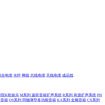
混合电缆
光纤
网线
总线电缆
天线电缆
成品线
影院K歌娱乐
M系列 返听音箱扩声系统
R系列 有源扩声系统
PH
低频音箱
QS系列 同轴薄型多功能音箱
KA系列 全频音箱
CX系列