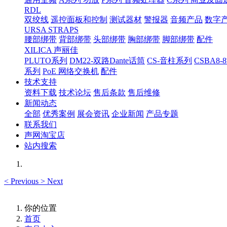
RDL
双绞线
遥控面板和控制
测试器材
警报器
音频产品
数字
URSA STRAPS
腰部绑带
背部绑带
头部绑带
胸部绑带
脚部绑带
配件
XILICA 声丽佳
PLUTO系列
DM22-双路Dante话筒
CS-音柱系列
CSBA
系列
PoE 网络交换机
配件
技术支持
资料下载
技术论坛
售后条款
售后维修
新闻动态
全部
优秀案例
展会资讯
企业新闻
产品专题
联系我们
声网淘宝店
站内搜索
<
Previous
>
Next
你的位置
首页