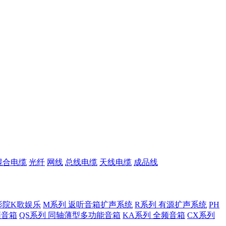
混合电缆
光纤
网线
总线电缆
天线电缆
成品线
影院K歌娱乐
M系列 返听音箱扩声系统
R系列 有源扩声系统
PH
低频音箱
QS系列 同轴薄型多功能音箱
KA系列 全频音箱
CX系列