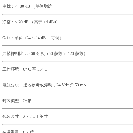
串扰：
< -80 dB （单位增益）
净空：
> 20 dB （高于 +4 dBu）
Gain：
单位
+24 / -14 dB （可调）
共模抑制比：
> 60 分贝（50 赫兹至 120 赫兹）
工作环境：
0° C 至 55° C
电源要求：
接地参考或浮动，
24 Vdc @ 50 mA
封装类型：
纸箱
包装尺寸：
2 x 2 x 4 英寸
装运重量：
0.2 磅