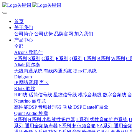
首页
关于我们
公司简介
公司优势
品牌官网
加入我们
产品中心
全部
Alcons 欧凯仕
V系列
S系列
G系列
R系列
Q系列
L系列
B系列
W系列
C
Altair 阿尔泰
无线内通系统
有线内通系统
提示灯系统
Digigram
IP 网络音频
声卡
Klotz 歌丝
HiFi线
话筒信号线
星绞信号线
模拟音频线
数字音频线
Neutrino 丽尊龙
高性能DSP
音频处理器
功放
DSP Dante扩展盒
Quint Audio 坤腾
B系列
H系列 小型线性扬声器
L系列 线性音箱扩声系统
系列 通用全频扬声器
S系列 超低频音箱
SA系列 通用全
通用全频
A系列 功放
P系列 音频处理器
C系列 商业及固