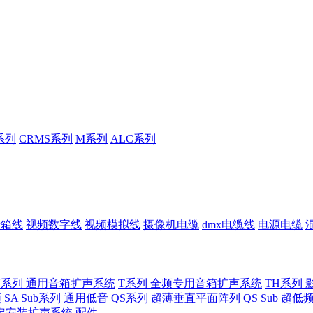
系列
CRMS系列
M系列
ALC系列
音箱线
视频数字线
视频模拟线
摄像机电缆
dmx电缆线
电源电缆
U系列 通用音箱扩声系统
T系列 全频专用音箱扩声系统
TH系列 
频
SA Sub系列 通用低音
QS系列 超薄垂直平面阵列
QS Sub 超
定安装扩声系统
配件