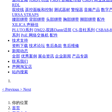
RDL
双绞线
遥控面板和控制
测试器材
警报器
音频产品
数字
URSA STRAPS
腰部绑带
背部绑带
头部绑带
胸部绑带
脚部绑带
配件
XILICA 声丽佳
PLUTO系列
DM22-双路Dante话筒
CS-音柱系列
CSBA
系列
PoE 网络交换机
配件
技术支持
资料下载
技术论坛
售后条款
售后维修
新闻动态
全部
优秀案例
展会资讯
企业新闻
产品专题
联系我们
声网淘宝店
站内搜索
<
Previous
>
Next
你的位置
首页