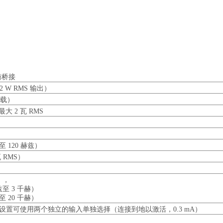
衡桥接
2 W RMS 输出）
负载）
最大 2 瓦 RMS
至 120 赫兹）
瓦 RMS）
），
赫兹至 3 千赫）
兹至 20 千赫）
B，每个设置可使用两个独立的输入单独选择（连接到地以激活，0.3 mA）