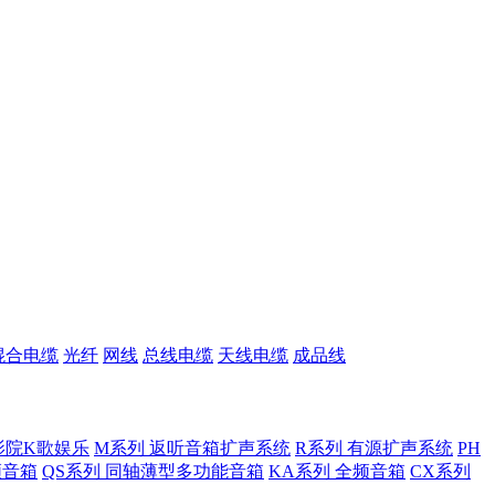
混合电缆
光纤
网线
总线电缆
天线电缆
成品线
影院K歌娱乐
M系列 返听音箱扩声系统
R系列 有源扩声系统
PH
低频音箱
QS系列 同轴薄型多功能音箱
KA系列 全频音箱
CX系列