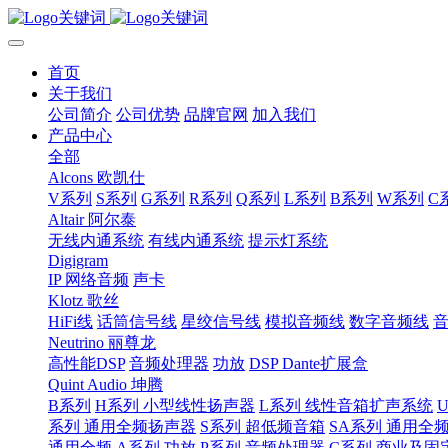
首页
关于我们
公司简介
公司优势
品牌官网
加入我们
产品中心
全部
Alcons 欧凯仕
V系列
S系列
G系列
R系列
Q系列
L系列
B系列
W系列
C
Altair 阿尔泰
无线内通系统
有线内通系统
提示灯系统
Digigram
IP 网络音频
声卡
Klotz 歌丝
HiFi线
话筒信号线
星绞信号线
模拟音频线
数字音频线
Neutrino 丽尊龙
高性能DSP
音频处理器
功放
DSP Dante扩展盒
Quint Audio 坤腾
B系列
H系列 小型线性扬声器
L系列 线性音箱扩声系统
系列 通用全频扬声器
S系列 超低频音箱
SA系列 通用全
通用全频
A系列 功放
P系列 音频处理器
C系列 商业及固