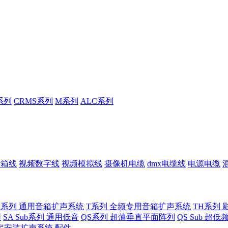
系列
CRMS系列
M系列
ALC系列
音箱线
视频数字线
视频模拟线
摄像机电缆
dmx电缆线
电源电缆
U系列 通用音箱扩声系统
T系列 全频专用音箱扩声系统
TH系列 
频
SA Sub系列 通用低音
QS系列 超薄垂直平面阵列
QS Sub 超
定安装扩声系统
配件