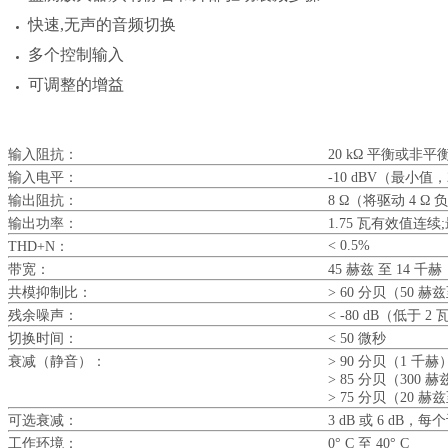
快速,无声的音频切换
多个控制输入
可调整的增益
输入阻抗：
20 kΩ 平衡或非平
输入电平：
-10 dBV（最小值，
输出阻抗：
8 Ω（将驱动 4 Ω 
输出功率：
1.75 瓦有效值连续;
< 0.5%
THD+N：
带宽：
45 赫兹 至 14 千赫
共模抑制比：
> 60 分贝（50 赫兹
残余噪声：
< -80 dB（低于 2 
切换时间：
< 50 微秒
衰减（静音）：
> 90 分贝（1 千赫
> 85 分贝（300 
> 75 分贝（20 赫
可选衰减：
3 dB 或 6 d
工作环境：
0° C 至 40° C