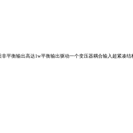
质非平衡输出高达1w平衡输出驱动一个变压器耦合输入超紧凑结