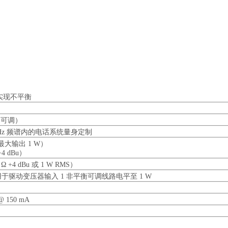
实现不平衡
B （可调）
20 kHz 频谱内的电话系统量身定制
@ 最大输出 1 W）
+4 dBu）
 Ω +4 dBu 或 1 W RMS）
Ω，用于驱动变压器输入 1 非平衡可调线路电平至 1 W
 150 mA