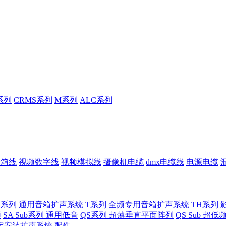
系列
CRMS系列
M系列
ALC系列
音箱线
视频数字线
视频模拟线
摄像机电缆
dmx电缆线
电源电缆
U系列 通用音箱扩声系统
T系列 全频专用音箱扩声系统
TH系列 
频
SA Sub系列 通用低音
QS系列 超薄垂直平面阵列
QS Sub 超
定安装扩声系统
配件