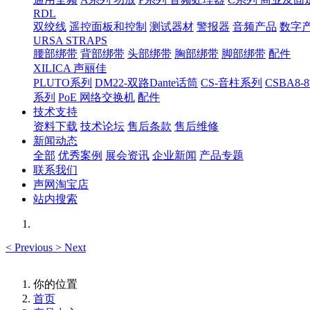
RDL
双绞线
遥控面板和控制
测试器材
警报器
音频产品
数字
URSA STRAPS
腰部绑带
背部绑带
头部绑带
胸部绑带
脚部绑带
配件
XILICA 声丽佳
PLUTO系列
DM22-双路Dante话筒
CS-音柱系列
CSBA
系列
PoE 网络交换机
配件
技术支持
资料下载
技术论坛
售后条款
售后维修
新闻动态
全部
优秀案例
展会资讯
企业新闻
产品专题
联系我们
声网淘宝店
站内搜索
<
Previous
>
Next
你的位置
首页