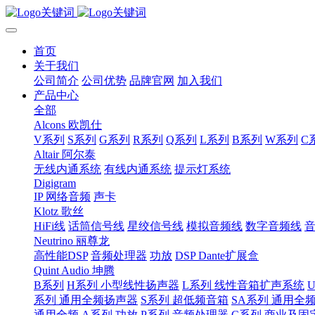
首页
关于我们
公司简介
公司优势
品牌官网
加入我们
产品中心
全部
Alcons 欧凯仕
V系列
S系列
G系列
R系列
Q系列
L系列
B系列
W系列
C
Altair 阿尔泰
无线内通系统
有线内通系统
提示灯系统
Digigram
IP 网络音频
声卡
Klotz 歌丝
HiFi线
话筒信号线
星绞信号线
模拟音频线
数字音频线
Neutrino 丽尊龙
高性能DSP
音频处理器
功放
DSP Dante扩展盒
Quint Audio 坤腾
B系列
H系列 小型线性扬声器
L系列 线性音箱扩声系统
系列 通用全频扬声器
S系列 超低频音箱
SA系列 通用全
通用全频
A系列 功放
P系列 音频处理器
C系列 商业及固