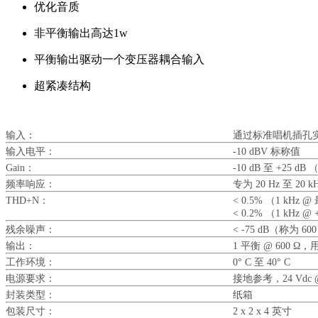
优化音质
非平衡输出高达1w
平衡输出驱动一个变压器耦合输入
超紧凑结构
输入：
通过标准唱机插孔
输入电平：
-10 dBV 标称值
Gain：
-10 dB 至 +25 d
频率响应：
专为 20 Hz 至 
THD+N：
< 0.5% （1 kHz 
< 0.2% （1 kHz @ 
残余噪声：
< -75 dB（称为 600
输出：
1 平衡 @ 600 
工作环境：
0° C 至 40° C
电源要求：
接地参考，24 Vdc @
封装类型：
纸箱
包装尺寸：
2 x 2 x 4 英寸