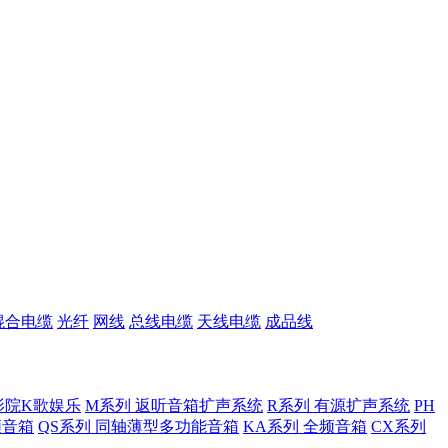
混合电缆
光纤
网线
总线电缆
天线电缆
成品线
影院K歌娱乐
M系列 返听音箱扩声系统
R系列 有源扩声系统
PH
低频音箱
QS系列 同轴薄型多功能音箱
KA系列 全频音箱
CX系列