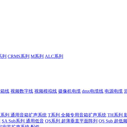
系列
CRMS系列
M系列
ALC系列
音箱线
视频数字线
视频模拟线
摄像机电缆
dmx电缆线
电源电缆
U系列 通用音箱扩声系统
T系列 全频专用音箱扩声系统
TH系列 
频
SA Sub系列 通用低音
QS系列 超薄垂直平面阵列
QS Sub 超
定安装扩声系统
配件