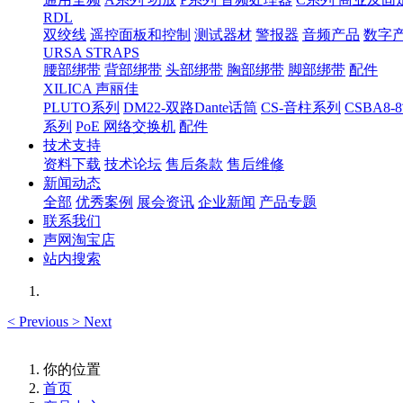
RDL
双绞线
遥控面板和控制
测试器材
警报器
音频产品
数字
URSA STRAPS
腰部绑带
背部绑带
头部绑带
胸部绑带
脚部绑带
配件
XILICA 声丽佳
PLUTO系列
DM22-双路Dante话筒
CS-音柱系列
CSBA
系列
PoE 网络交换机
配件
技术支持
资料下载
技术论坛
售后条款
售后维修
新闻动态
全部
优秀案例
展会资讯
企业新闻
产品专题
联系我们
声网淘宝店
站内搜索
<
Previous
>
Next
你的位置
首页