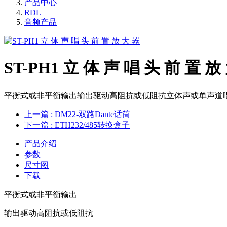
产品中心
RDL
音频产品
ST-PH1 立 体 声 唱 头 前 置 放
平衡式或非平衡输出输出驱动高阻抗或低阻抗立体声或单声道唱头前
上一篇
: DM22-双路Dante话筒
下一篇
: ETH232/485转换盒子
产品介绍
参数
尺寸图
下载
平衡式或非平衡输出
输出驱动高阻抗或低阻抗