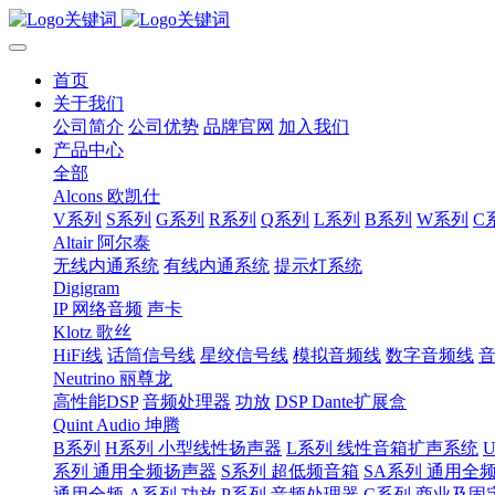
首页
关于我们
公司简介
公司优势
品牌官网
加入我们
产品中心
全部
Alcons 欧凯仕
V系列
S系列
G系列
R系列
Q系列
L系列
B系列
W系列
C
Altair 阿尔泰
无线内通系统
有线内通系统
提示灯系统
Digigram
IP 网络音频
声卡
Klotz 歌丝
HiFi线
话筒信号线
星绞信号线
模拟音频线
数字音频线
Neutrino 丽尊龙
高性能DSP
音频处理器
功放
DSP Dante扩展盒
Quint Audio 坤腾
B系列
H系列 小型线性扬声器
L系列 线性音箱扩声系统
系列 通用全频扬声器
S系列 超低频音箱
SA系列 通用全
通用全频
A系列 功放
P系列 音频处理器
C系列 商业及固