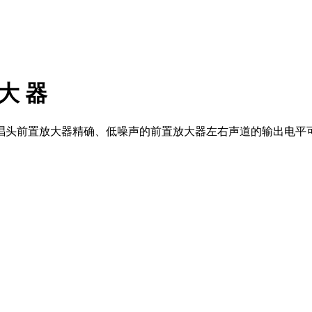
 大 器
置放大器精确、低噪声的前置放大器左右声道的输出电平可调RDL 