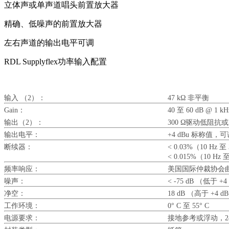
立体声或单声道唱头前置放大器
精确、低噪声的前置放大器
左右声道的输出电平可调
RDL Supplyflex功率输入配置
输入 （2）：
47 kΩ 非平衡
Gain：
40 至 60 dB @ 1
输出（2）：
300 Ω驱动低阻
输出电平：
+4 dBu 标称值
断续器：
< 0.03%（10 Hz
< 0.015%（10 Hz
频率响应：
美国国际仲裁协会
噪声：
< -75 dB （低于 +4
净空：
18 dB （高于 +4 d
工作环境：
0° C 至 55° C
电源要求：
接地参考或浮动，24 V