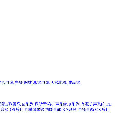
混合电缆
光纤
网线
总线电缆
天线电缆
成品线
影院K歌娱乐
M系列 返听音箱扩声系统
R系列 有源扩声系统
PH
低频音箱
QS系列 同轴薄型多功能音箱
KA系列 全频音箱
CX系列