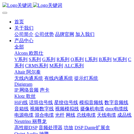
首页
关于我们
公司简介
公司优势
品牌官网
加入我们
产品中心
全部
Alcons 欧凯仕
V系列
S系列
G系列
R系列
Q系列
L系列
B系列
W系列
C
系列
CRMS系列
M系列
ALC系列
Altair 阿尔泰
无线内通系统
有线内通系统
提示灯系统
Digigram
IP 网络音频
声卡
Klotz 歌丝
HiFi线
话筒信号线
星绞信号线
模拟音频线
数字音频线
音箱线
视频数字线
视频模拟线
摄像机电缆
dmx电缆线
电源电缆
混合电缆
光纤
网线
总线电缆
天线电缆
成品线
Neutrino 丽尊龙
高性能DSP
音频处理器
功放
DSP Dante扩展盒
Quint Audio 坤腾