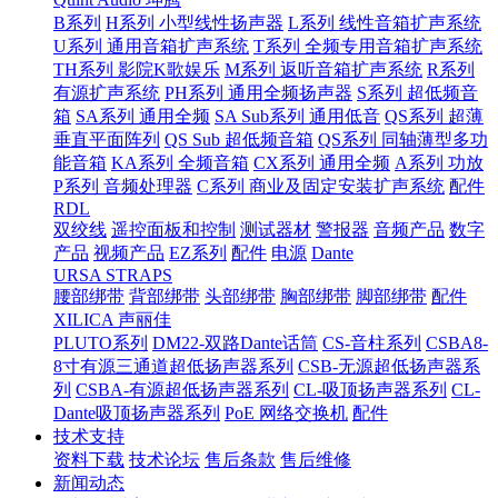
B系列
H系列 小型线性扬声器
L系列 线性音箱扩声系统
U系列 通用音箱扩声系统
T系列 全频专用音箱扩声系统
TH系列 影院K歌娱乐
M系列 返听音箱扩声系统
R系列
有源扩声系统
PH系列 通用全频扬声器
S系列 超低频音
箱
SA系列 通用全频
SA Sub系列 通用低音
QS系列 超薄
垂直平面阵列
QS Sub 超低频音箱
QS系列 同轴薄型多功
能音箱
KA系列 全频音箱
CX系列 通用全频
A系列 功放
P系列 音频处理器
C系列 商业及固定安装扩声系统
配件
RDL
双绞线
遥控面板和控制
测试器材
警报器
音频产品
数字
产品
视频产品
EZ系列
配件
电源
Dante
URSA STRAPS
腰部绑带
背部绑带
头部绑带
胸部绑带
脚部绑带
配件
XILICA 声丽佳
PLUTO系列
DM22-双路Dante话筒
CS-音柱系列
CSBA8-
8寸有源三通道超低扬声器系列
CSB-无源超低扬声器系
列
CSBA-有源超低扬声器系列
CL-吸顶扬声器系列
CL-
Dante吸顶扬声器系列
PoE 网络交换机
配件
技术支持
资料下载
技术论坛
售后条款
售后维修
新闻动态