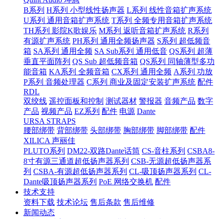
B系列
H系列 小型线性扬声器
L系列 线性音箱扩声系统
U系列 通用音箱扩声系统
T系列 全频专用音箱扩声系统
TH系列 影院K歌娱乐
M系列 返听音箱扩声系统
R系列
有源扩声系统
PH系列 通用全频扬声器
S系列 超低频音
箱
SA系列 通用全频
SA Sub系列 通用低音
QS系列 超薄
垂直平面阵列
QS Sub 超低频音箱
QS系列 同轴薄型多功
能音箱
KA系列 全频音箱
CX系列 通用全频
A系列 功放
P系列 音频处理器
C系列 商业及固定安装扩声系统
配件
RDL
双绞线
遥控面板和控制
测试器材
警报器
音频产品
数字
产品
视频产品
EZ系列
配件
电源
Dante
URSA STRAPS
腰部绑带
背部绑带
头部绑带
胸部绑带
脚部绑带
配件
XILICA 声丽佳
PLUTO系列
DM22-双路Dante话筒
CS-音柱系列
CSBA8-
8寸有源三通道超低扬声器系列
CSB-无源超低扬声器系
列
CSBA-有源超低扬声器系列
CL-吸顶扬声器系列
CL-
Dante吸顶扬声器系列
PoE 网络交换机
配件
技术支持
资料下载
技术论坛
售后条款
售后维修
新闻动态