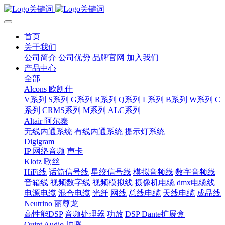
首页
关于我们
公司简介
公司优势
品牌官网
加入我们
产品中心
全部
Alcons 欧凯仕
V系列
S系列
G系列
R系列
Q系列
L系列
B系列
W系列
C
系列
CRMS系列
M系列
ALC系列
Altair 阿尔泰
无线内通系统
有线内通系统
提示灯系统
Digigram
IP 网络音频
声卡
Klotz 歌丝
HiFi线
话筒信号线
星绞信号线
模拟音频线
数字音频线
音箱线
视频数字线
视频模拟线
摄像机电缆
dmx电缆线
电源电缆
混合电缆
光纤
网线
总线电缆
天线电缆
成品线
Neutrino 丽尊龙
高性能DSP
音频处理器
功放
DSP Dante扩展盒
Quint Audio 坤腾