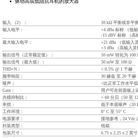
驱动高或低阻抗耳机的放大器
输入 （2）：
10 kΩ 平衡或非平
输入电平：
+4 dBu 标称 （
-15 dBV 标称 
最大输入电平：
+21 dBu （低输入
+3 dBu （高输入
输出信号（正常额定值）：
10 mW 转化为 100 
输出信号（最大值）：
50 mW 至 100 Ω
THD+N：
< 0.5% @ 1 千赫
频率响应：
30 赫兹 至 20 千赫
噪声：
<比正常工作水平低 -
Gain：
用户可在前面板上调
共模抑制比：
> 60 分贝（50 至 
串扰：
低于本底噪声（20 Hz
工作环境：
0° C 至 55° C
电源要求：
接地参考，24 Vdc @
封装类型：
纸箱
包装尺寸：
6.75 x 2.25 x 2 英寸