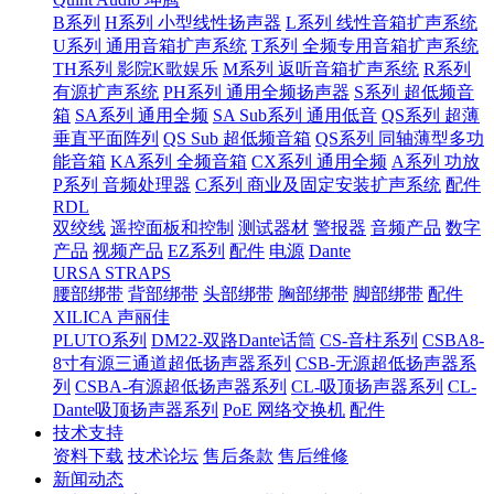
B系列
H系列 小型线性扬声器
L系列 线性音箱扩声系统
U系列 通用音箱扩声系统
T系列 全频专用音箱扩声系统
TH系列 影院K歌娱乐
M系列 返听音箱扩声系统
R系列
有源扩声系统
PH系列 通用全频扬声器
S系列 超低频音
箱
SA系列 通用全频
SA Sub系列 通用低音
QS系列 超薄
垂直平面阵列
QS Sub 超低频音箱
QS系列 同轴薄型多功
能音箱
KA系列 全频音箱
CX系列 通用全频
A系列 功放
P系列 音频处理器
C系列 商业及固定安装扩声系统
配件
RDL
双绞线
遥控面板和控制
测试器材
警报器
音频产品
数字
产品
视频产品
EZ系列
配件
电源
Dante
URSA STRAPS
腰部绑带
背部绑带
头部绑带
胸部绑带
脚部绑带
配件
XILICA 声丽佳
PLUTO系列
DM22-双路Dante话筒
CS-音柱系列
CSBA8-
8寸有源三通道超低扬声器系列
CSB-无源超低扬声器系
列
CSBA-有源超低扬声器系列
CL-吸顶扬声器系列
CL-
Dante吸顶扬声器系列
PoE 网络交换机
配件
技术支持
资料下载
技术论坛
售后条款
售后维修
新闻动态