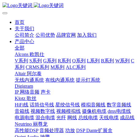
首页
关于我们
公司简介
公司优势
品牌官网
加入我们
产品中心
全部
Alcons 欧凯仕
V系列
S系列
G系列
R系列
Q系列
L系列
B系列
W系列
C
系列
CRMS系列
M系列
ALC系列
Altair 阿尔泰
无线内通系统
有线内通系统
提示灯系统
Digigram
IP 网络音频
声卡
Klotz 歌丝
HiFi线
话筒信号线
星绞信号线
模拟音频线
数字音频线
音箱线
视频数字线
视频模拟线
摄像机电缆
dmx电缆线
电源电缆
混合电缆
光纤
网线
总线电缆
天线电缆
成品线
Neutrino 丽尊龙
高性能DSP
音频处理器
功放
DSP Dante扩展盒
Quint Audio 坤腾