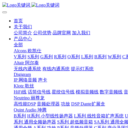
首页
关于我们
公司简介
公司优势
品牌官网
加入我们
产品中心
全部
Alcons 欧凯仕
V系列
S系列
G系列
R系列
Q系列
L系列
B系列
W系列
C
Altair 阿尔泰
无线内通系统
有线内通系统
提示灯系统
Digigram
IP 网络音频
声卡
Klotz 歌丝
HiFi线
话筒信号线
星绞信号线
模拟音频线
数字音频线
Neutrino 丽尊龙
高性能DSP
音频处理器
功放
DSP Dante扩展盒
Quint Audio 坤腾
B系列
H系列 小型线性扬声器
L系列 线性音箱扩声系统
系列 通用全频扬声器
S系列 超低频音箱
SA系列 通用全
通用全频
A系列 功放
P系列 音频处理器
C系列 商业及固