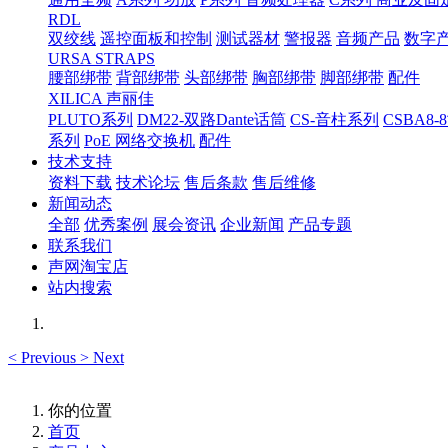
RDL
双绞线
遥控面板和控制
测试器材
警报器
音频产品
数字
URSA STRAPS
腰部绑带
背部绑带
头部绑带
胸部绑带
脚部绑带
配件
XILICA 声丽佳
PLUTO系列
DM22-双路Dante话筒
CS-音柱系列
CSBA
系列
PoE 网络交换机
配件
技术支持
资料下载
技术论坛
售后条款
售后维修
新闻动态
全部
优秀案例
展会资讯
企业新闻
产品专题
联系我们
声网淘宝店
站内搜索
<
Previous
>
Next
你的位置
首页