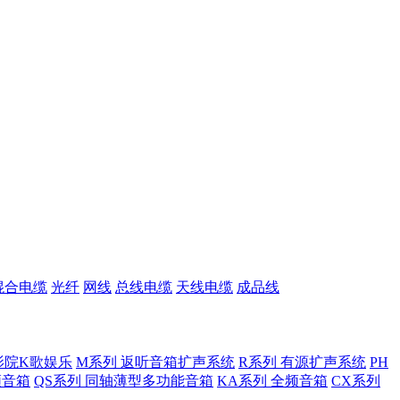
混合电缆
光纤
网线
总线电缆
天线电缆
成品线
影院K歌娱乐
M系列 返听音箱扩声系统
R系列 有源扩声系统
PH
低频音箱
QS系列 同轴薄型多功能音箱
KA系列 全频音箱
CX系列