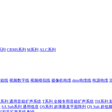
系列
CRMS系列
M系列
ALC系列
音箱线
视频数字线
视频模拟线
摄像机电缆
dmx电缆线
电源电缆
U系列 通用音箱扩声系统
T系列 全频专用音箱扩声系统
TH系列 
频
SA Sub系列 通用低音
QS系列 超薄垂直平面阵列
QS Sub 超
定安装扩声系统
配件