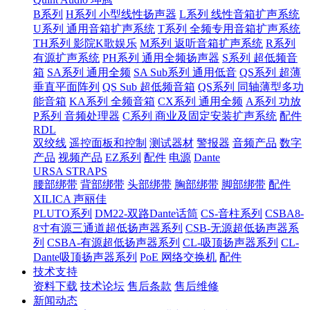
B系列
H系列 小型线性扬声器
L系列 线性音箱扩声系统
U系列 通用音箱扩声系统
T系列 全频专用音箱扩声系统
TH系列 影院K歌娱乐
M系列 返听音箱扩声系统
R系列
有源扩声系统
PH系列 通用全频扬声器
S系列 超低频音
箱
SA系列 通用全频
SA Sub系列 通用低音
QS系列 超薄
垂直平面阵列
QS Sub 超低频音箱
QS系列 同轴薄型多功
能音箱
KA系列 全频音箱
CX系列 通用全频
A系列 功放
P系列 音频处理器
C系列 商业及固定安装扩声系统
配件
RDL
双绞线
遥控面板和控制
测试器材
警报器
音频产品
数字
产品
视频产品
EZ系列
配件
电源
Dante
URSA STRAPS
腰部绑带
背部绑带
头部绑带
胸部绑带
脚部绑带
配件
XILICA 声丽佳
PLUTO系列
DM22-双路Dante话筒
CS-音柱系列
CSBA8-
8寸有源三通道超低扬声器系列
CSB-无源超低扬声器系
列
CSBA-有源超低扬声器系列
CL-吸顶扬声器系列
CL-
Dante吸顶扬声器系列
PoE 网络交换机
配件
技术支持
资料下载
技术论坛
售后条款
售后维修
新闻动态