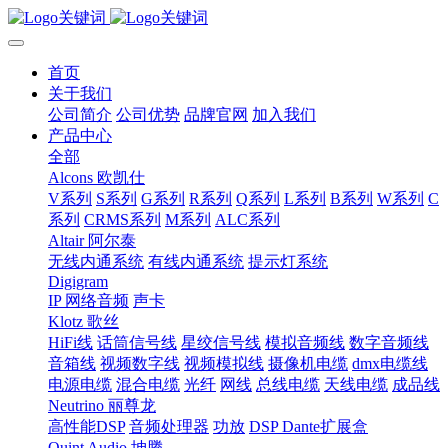
首页
关于我们
公司简介
公司优势
品牌官网
加入我们
产品中心
全部
Alcons 欧凯仕
V系列
S系列
G系列
R系列
Q系列
L系列
B系列
W系列
C
系列
CRMS系列
M系列
ALC系列
Altair 阿尔泰
无线内通系统
有线内通系统
提示灯系统
Digigram
IP 网络音频
声卡
Klotz 歌丝
HiFi线
话筒信号线
星绞信号线
模拟音频线
数字音频线
音箱线
视频数字线
视频模拟线
摄像机电缆
dmx电缆线
电源电缆
混合电缆
光纤
网线
总线电缆
天线电缆
成品线
Neutrino 丽尊龙
高性能DSP
音频处理器
功放
DSP Dante扩展盒
Quint Audio 坤腾