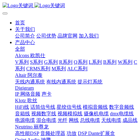
首页
关于我们
公司简介
公司优势
品牌官网
加入我们
产品中心
全部
Alcons 欧凯仕
V系列
S系列
G系列
R系列
Q系列
L系列
B系列
W系列
C
系列
CRMS系列
M系列
ALC系列
Altair 阿尔泰
无线内通系统
有线内通系统
提示灯系统
Digigram
IP 网络音频
声卡
Klotz 歌丝
HiFi线
话筒信号线
星绞信号线
模拟音频线
数字音频线
音箱线
视频数字线
视频模拟线
摄像机电缆
dmx电缆线
电源电缆
混合电缆
光纤
网线
总线电缆
天线电缆
成品线
Neutrino 丽尊龙
高性能DSP
音频处理器
功放
DSP Dante扩展盒
Quint Audio 坤腾