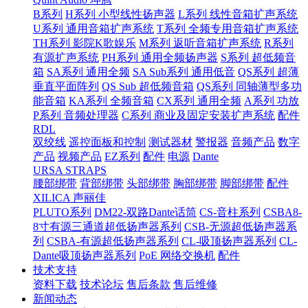
B系列
H系列 小型线性扬声器
L系列 线性音箱扩声系统
U系列 通用音箱扩声系统
T系列 全频专用音箱扩声系统
TH系列 影院K歌娱乐
M系列 返听音箱扩声系统
R系列
有源扩声系统
PH系列 通用全频扬声器
S系列 超低频音
箱
SA系列 通用全频
SA Sub系列 通用低音
QS系列 超薄
垂直平面阵列
QS Sub 超低频音箱
QS系列 同轴薄型多功
能音箱
KA系列 全频音箱
CX系列 通用全频
A系列 功放
P系列 音频处理器
C系列 商业及固定安装扩声系统
配件
RDL
双绞线
遥控面板和控制
测试器材
警报器
音频产品
数字
产品
视频产品
EZ系列
配件
电源
Dante
URSA STRAPS
腰部绑带
背部绑带
头部绑带
胸部绑带
脚部绑带
配件
XILICA 声丽佳
PLUTO系列
DM22-双路Dante话筒
CS-音柱系列
CSBA8-
8寸有源三通道超低扬声器系列
CSB-无源超低扬声器系
列
CSBA-有源超低扬声器系列
CL-吸顶扬声器系列
CL-
Dante吸顶扬声器系列
PoE 网络交换机
配件
技术支持
资料下载
技术论坛
售后条款
售后维修
新闻动态