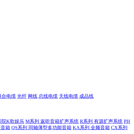
混合电缆
光纤
网线
总线电缆
天线电缆
成品线
影院K歌娱乐
M系列 返听音箱扩声系统
R系列 有源扩声系统
PH
低频音箱
QS系列 同轴薄型多功能音箱
KA系列 全频音箱
CX系列