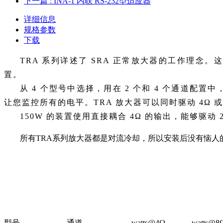
下一篇
: INA-1 内联 RS-232型适应器
详细信息
规格参数
下载
TRA 系列详述了 SRA 正常放大器的工作理念。
置。
从 4 个型号中选择，用在 2 个和 4 个通道配置中，
让您监控所有的电平。TRA 放大器可以同时驱动 4Ω 或 8
150W 的装置使用直接耦合 4Ω 的输出，能够驱
所有TRA系列放大器都是对流冷却，所以安装后没有恼
型号
通道
watts@4Ω
watts@8