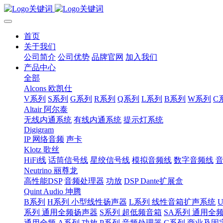
首页
关于我们
公司简介
公司优势
品牌官网
加入我们
产品中心
全部
Alcons 欧凯仕
V系列
S系列
G系列
R系列
Q系列
L系列
B系列
W系列
C
Altair 阿尔泰
无线内通系统
有线内通系统
提示灯系统
Digigram
IP 网络音频
声卡
Klotz 歌丝
HiFi线
话筒信号线
星绞信号线
模拟音频线
数字音频线
Neutrino 丽尊龙
高性能DSP
音频处理器
功放
DSP Dante扩展盒
Quint Audio 坤腾
B系列
H系列 小型线性扬声器
L系列 线性音箱扩声系统
系列 通用全频扬声器
S系列 超低频音箱
SA系列 通用全
通用全频
A系列 功放
P系列 音频处理器
C系列 商业及固