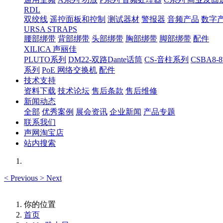
RDL
双绞线
遥控面板和控制
测试器材
警报器
音频产品
数字
URSA STRAPS
腰部绑带
背部绑带
头部绑带
胸部绑带
脚部绑带
配件
XILICA 声丽佳
PLUTO系列
DM22-双路Dante话筒
CS-音柱系列
CSBA
系列
PoE 网络交换机
配件
技术支持
资料下载
技术论坛
售后条款
售后维修
新闻动态
全部
优秀案例
展会资讯
企业新闻
产品专题
联系我们
声网淘宝店
站内搜索
<
Previous
>
Next
你的位置
首页