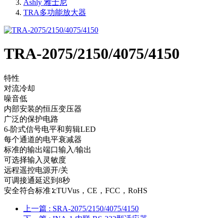
Ashly 雅士尼
TRA多功能放大器
TRA-2075/2150/4075/4150
特性
对流冷却
噪音低
内部安装的恒压变压器
广泛的保护电路
6-阶式信号电平和剪辑LED
每个通道的电平衰减器
标准的输出端口输入/输出
可选择输入灵敏度
远程遥控电源开/关
可调接通延迟到8秒
安全符合标准∶cTUVus，CE，FCC，RoHS
上一篇
: SRA-2075/2150/4075/4150