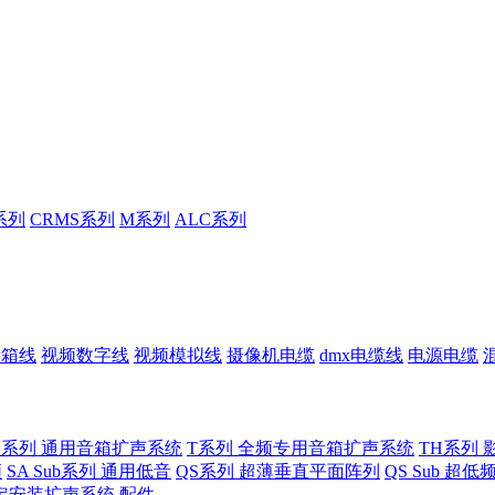
系列
CRMS系列
M系列
ALC系列
音箱线
视频数字线
视频模拟线
摄像机电缆
dmx电缆线
电源电缆
U系列 通用音箱扩声系统
T系列 全频专用音箱扩声系统
TH系列 
频
SA Sub系列 通用低音
QS系列 超薄垂直平面阵列
QS Sub 超
定安装扩声系统
配件