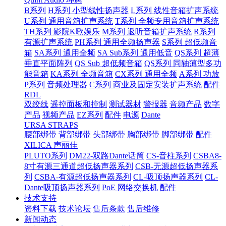
B系列
H系列 小型线性扬声器
L系列 线性音箱扩声系统
U系列 通用音箱扩声系统
T系列 全频专用音箱扩声系统
TH系列 影院K歌娱乐
M系列 返听音箱扩声系统
R系列
有源扩声系统
PH系列 通用全频扬声器
S系列 超低频音
箱
SA系列 通用全频
SA Sub系列 通用低音
QS系列 超薄
垂直平面阵列
QS Sub 超低频音箱
QS系列 同轴薄型多功
能音箱
KA系列 全频音箱
CX系列 通用全频
A系列 功放
P系列 音频处理器
C系列 商业及固定安装扩声系统
配件
RDL
双绞线
遥控面板和控制
测试器材
警报器
音频产品
数字
产品
视频产品
EZ系列
配件
电源
Dante
URSA STRAPS
腰部绑带
背部绑带
头部绑带
胸部绑带
脚部绑带
配件
XILICA 声丽佳
PLUTO系列
DM22-双路Dante话筒
CS-音柱系列
CSBA8-
8寸有源三通道超低扬声器系列
CSB-无源超低扬声器系
列
CSBA-有源超低扬声器系列
CL-吸顶扬声器系列
CL-
Dante吸顶扬声器系列
PoE 网络交换机
配件
技术支持
资料下载
技术论坛
售后条款
售后维修
新闻动态