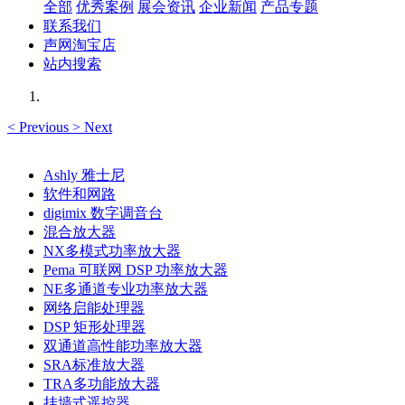
全部
优秀案例
展会资讯
企业新闻
产品专题
联系我们
声网淘宝店
站内搜索
<
Previous
>
Next
Ashly 雅士尼
软件和网路
digimix 数字调音台
混合放大器
NX多模式功率放大器
Pema 可联网 DSP 功率放大器
NE多通道专业功率放大器
网络启能处理器
DSP 矩形处理器
双通道高性能功率放大器
SRA标准放大器
TRA多功能放大器
挂墙式遥控器