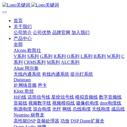
首页
关于我们
公司简介
公司优势
品牌官网
加入我们
产品中心
全部
Alcons 欧凯仕
V系列
S系列
G系列
R系列
Q系列
L系列
B系列
W系列
C
系列
CRMS系列
M系列
ALC系列
Altair 阿尔泰
无线内通系统
有线内通系统
提示灯系统
Digigram
IP 网络音频
声卡
Klotz 歌丝
HiFi线
话筒信号线
星绞信号线
模拟音频线
数字音频线
音箱线
视频数字线
视频模拟线
摄像机电缆
dmx电缆线
电源电缆
混合电缆
光纤
网线
总线电缆
天线电缆
成品线
Neutrino 丽尊龙
高性能DSP
音频处理器
功放
DSP Dante扩展盒
Quint Audio 坤腾